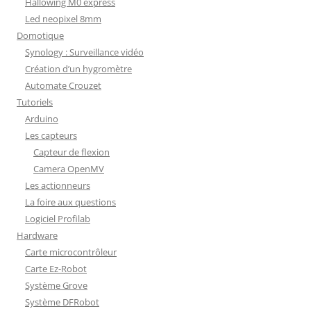
Hallowing M0 express
Led neopixel 8mm
Domotique
Synology : Surveillance vidéo
Création d’un hygromètre
Automate Crouzet
Tutoriels
Arduino
Les capteurs
Capteur de flexion
Camera OpenMV
Les actionneurs
La foire aux questions
Logiciel Profilab
Hardware
Carte microcontrôleur
Carte Ez-Robot
Système Grove
Système DFRobot