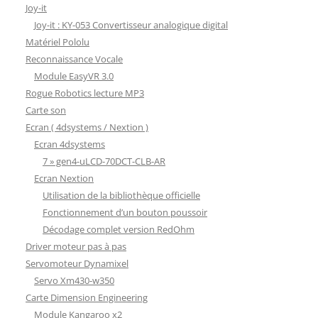
Joy-it
Joy-it : KY-053 Convertisseur analogique digital
Matériel Pololu
Reconnaissance Vocale
Module EasyVR 3.0
Rogue Robotics lecture MP3
Carte son
Ecran ( 4dsystems / Nextion )
Ecran 4dsystems
7 » gen4-uLCD-70DCT-CLB-AR
Ecran Nextion
Utilisation de la bibliothèque officielle
Fonctionnement d’un bouton poussoir
Décodage complet version RedOhm
Driver moteur pas à pas
Servomoteur Dynamixel
Servo Xm430-w350
Carte Dimension Engineering
Module Kangaroo x2