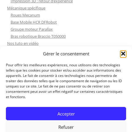
Impression 3D : retour d’expérience
Mécanique spécifique
Roues Mecanum
Base Mobile HCR DFRobot
Groupe moteur Parallax
Bras robotique Braccio T050000
Nos tuto en vidéo
Nos tuto en vidéo
Gérer le consentement
ESP32 : Apprentissage
Les Moteurs Pas à Pas
Pour offrir les meilleures expériences, nous utilisons des technologies
telles que les cookies pour stocker et/ou accéder aux informations des
Projets Processing
appareils. Le fait de consentir à ces technologies nous permettra de
Amélioration de l’habitat
traiter des données telles que le comportement de navigation ou les ID
Tir sportif
uniques sur ce site. Le fait de ne pas consentir ou de retirer son
consentement peut avoir un effet négatif sur certaines caractéristiques
Fichiers dessin
et fonctions.
Fichiers dessin
Contact et mentions légales
Accepter
Refuser