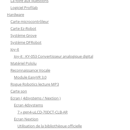
La foire aux questions
Logiciel Profilab
Hardware
Carte microcontrôleur
Carte Ez-Robot
Système Grove
Système DFRobot
Joy-it
Joy-it : KY-053 Convertisseur analogique digital
Matériel Pololu
Reconnaissance Vocale
Module EasyVR 3.0
Rogue Robotics lecture MP3
Carte son
Ecran ( 4dsystems / Nextion )
Ecran 4dsystems
7 » gen4-uLCD-70DCT-CLB-AR
Ecran Nextion
Utilisation de la bibliothèque officielle