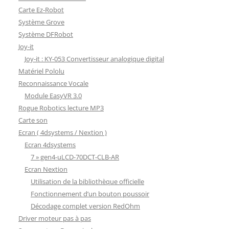
Carte Ez-Robot
Système Grove
Système DFRobot
Joy-it
Joy-it : KY-053 Convertisseur analogique digital
Matériel Pololu
Reconnaissance Vocale
Module EasyVR 3.0
Rogue Robotics lecture MP3
Carte son
Ecran ( 4dsystems / Nextion )
Ecran 4dsystems
7 » gen4-uLCD-70DCT-CLB-AR
Ecran Nextion
Utilisation de la bibliothèque officielle
Fonctionnement d’un bouton poussoir
Décodage complet version RedOhm
Driver moteur pas à pas