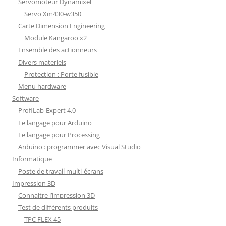
Servomoteur Dynamixel
Servo Xm430-w350
Carte Dimension Engineering
Module Kangaroo x2
Ensemble des actionneurs
Divers materiels
Protection : Porte fusible
Menu hardware
Software
ProfiLab-Expert 4.0
Le langage pour Arduino
Le langage pour Processing
Arduino : programmer avec Visual Studio
Informatique
Poste de travail multi-écrans
Impression 3D
Connaitre l’impression 3D
Test de différents produits
TPC FLEX 45