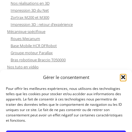
Nos réalisations en 3D
Impression 3D du Net
Zortrax M200 et M300
Impression 3D : retour d’expérience
Mécanique spécifique
Roues Mecanum
Base Mobile HCR DFRobot
Groupe moteur Parallax
Bras robotique Braccio T050000
Nos tuto en vidéo
Nos tuto en vidéo
Gérer le consentement
ESP32 : Apprentissage
Les Moteurs Pas à Pas
Pour offrir les meilleures expériences, nous utilisons des technologies
telles que les cookies pour stocker et/ou accéder aux informations des
Projets Processing
appareils. Le fait de consentir à ces technologies nous permettra de
Amélioration de l’habitat
traiter des données telles que le comportement de navigation ou les ID
Tir sportif
uniques sur ce site. Le fait de ne pas consentir ou de retirer son
consentement peut avoir un effet négatif sur certaines caractéristiques
Fichiers dessin
et fonctions.
Fichiers dessin
Contact et mentions légales