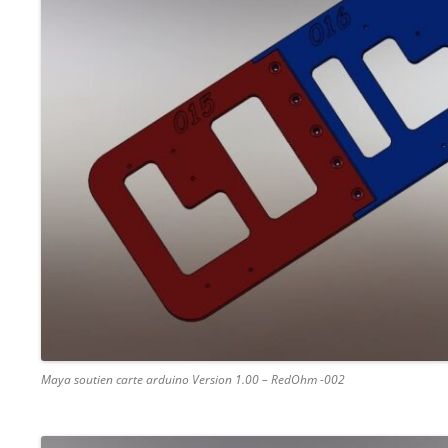
Maya soutien carte arduino Version 1.00 – RedOhm -002