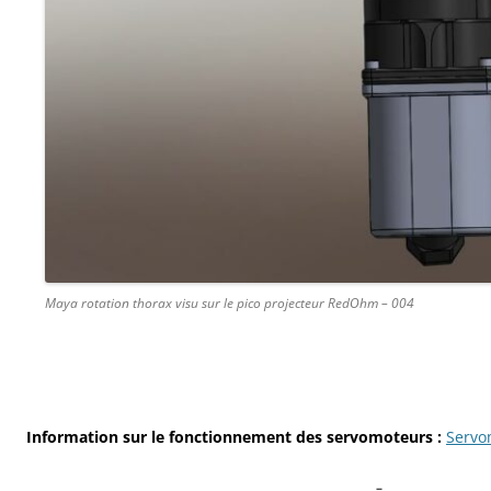
Maya rotation thorax visu sur le pico projecteur RedOhm – 004
Information sur le fonctionnement des servomoteurs :
Servo
–