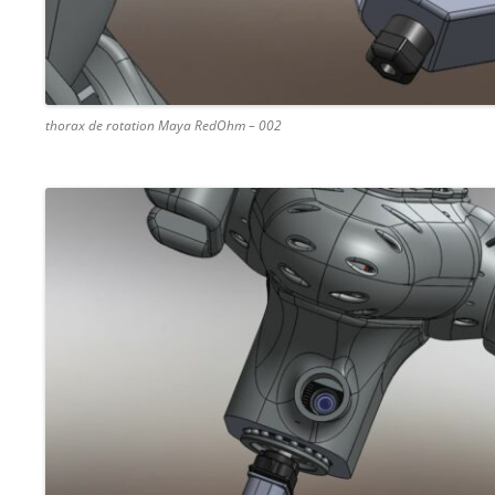
thorax de rotation Maya RedOhm – 002