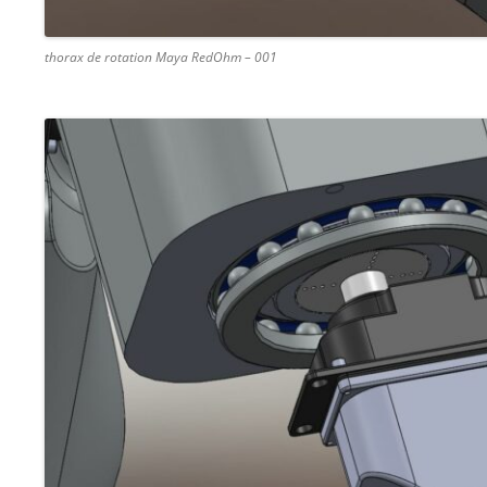
thorax de rotation Maya RedOhm – 001