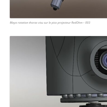
Maya rotation thorax visu sur le pico projecteur RedOhm – 003