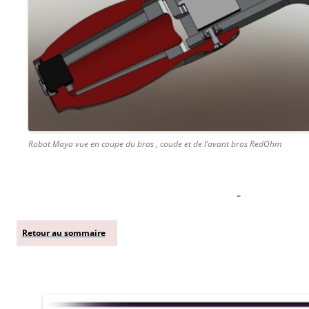
Robot Maya vue en coupe du bras , coude et de l’avant bras RedOhm
–
Retour au sommaire