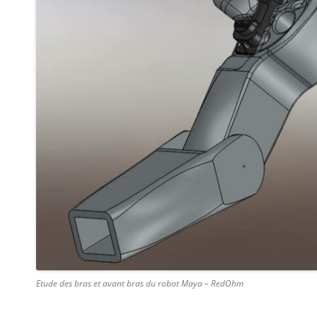
Etude des bras et avant bras du robot Maya – RedOhm