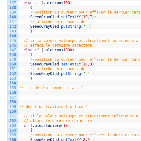
137
else
if
(
valeurpo
<
100
)
138
{
139
//position du curseur pour effacer le dernier cara
140
SeeedGrayOled
.
setTextXY
(
10
,
7
)
;
141
// affiche un espace vide
142
SeeedGrayOled
.
putString
(
" "
)
;
143
}
144
145
// si la valeur valeurpo et strictement inférieure à 
146
// efface le derniere caractere    
147
else
if
(
valeurpo
<
1000
)
148
{
149
//position du curseur pour effacer le dernier cara
150
SeeedGrayOled
.
setTextXY
(
10
,
8
)
;
151
// affiche un espace vide
152
SeeedGrayOled
.
putString
(
" "
)
;
153
}
154
155
// fin de traitement efface 1   
156
157
158
159
// debut du traitement efface 2
160
161
// si la valeur valeurpo et strictement inférieure à 
162
// efface le derniere caractere
163
if
(
valeurlumiere
<
10
)
164
{
165
//position du curseur pour effacer le dernier cara
166
SeeedGrayOled
.
setTextXY
(
8
,
6
)
;