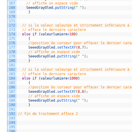
167
// affiche un espace vide  
168
SeeedGrayOled
.
putString
(
" "
)
;
169
}
170
171
172
// si la valeur valeurpo et strictement inférieure à 
173
// efface le derniere caractere  
174
else
if
(
valeurlumiere
<
100
)
175
{
176
//position du curseur pour effacer le dernier cara
177
SeeedGrayOled
.
setTextXY
(
8
,
7
)
;
178
// affiche un espace vide
179
SeeedGrayOled
.
putString
(
" "
)
;
180
}
181
182
// si la valeur valeurpo et strictement inférieure à 
183
// efface le derniere caractere    
184
else
if
(
valeurlumiere
<
1000
)
185
{
186
//position du curseur pour effacer le dernier cara
187
SeeedGrayOled
.
setTextXY
(
8
,
8
)
;
188
// affiche un espace vide
189
SeeedGrayOled
.
putString
(
" "
)
;
190
}
191
192
// fin de traitement efface 2   
193
194
195
196