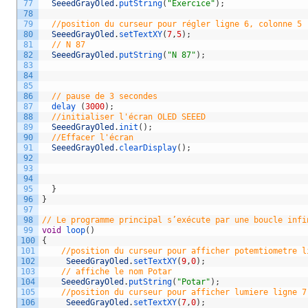
77
SeeedGrayOled
.
putString
(
"Exercice"
)
;
78
79
//position du curseur pour régler ligne 6, colonne 5
80
SeeedGrayOled
.
setTextXY
(
7
,
5
)
;
81
// N 87 
82
SeeedGrayOled
.
putString
(
"N 87"
)
;
83
84
85
86
// pause de 3 secondes 
87
delay
(
3000
)
;
88
//initialiser l'écran OLED SEEED
89
SeeedGrayOled
.
init
(
)
;
90
//Effacer l'écran            
91
SeeedGrayOled
.
clearDisplay
(
)
;
92
93
94
95
}
96
}
97
98
// Le programme principal s’exécute par une boucle infi
99
void
loop
(
)
100
{
101
//position du curseur pour afficher potemtiometre l
102
SeeedGrayOled
.
setTextXY
(
9
,
0
)
;
103
// affiche le nom Potar  
104
SeeedGrayOled
.
putString
(
"Potar"
)
;
105
//position du curseur pour afficher lumiere ligne 7
106
SeeedGrayOled
.
setTextXY
(
7
,
0
)
;