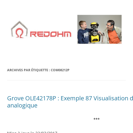
Aller
au
contenu
ARCHIVES PAR ÉTIQUETTE :
COM08212P
Grove OLE42178P : Exemple 87 Visualisation d
analogique
***