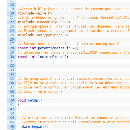
17
18
19
//Cette bibliothèque vous permet de communiquer avec de
20
#include <Wire.h>
21
//bibliothèque de gestion de l’afficheur SeeedGrayOLED.
22
#include <SeeedGrayOLED.h>
23
// avr/pgmspace.h .Afin de Stocker les données  dans la
24
// Flash (mémoire  programme) au  lieu de  la mémoire S
25
#include <avr/pgmspace.h>
26
27
// Potentiometre connectée a l'entrée analogique 0
28
const
int
potentiometrePin
=
0
;
29
// Détecteur de lumière Grove SEN11302P connectée a l'e
30
const
int
lumierePin
=
2
;
31
32
33
34
35
// Un programme Arduino doit impérativement contenir ce
36
// Elle ne sera exécuter une seule fois au démarrage du
37
// Elle sert à configurer globalement les entrées sorti
38
// etc… ( void setup )
39
40
void
setup
(
)
41
{
42
43
44
//initialise la librairie Wire et se connecte au bus 
45
//cette instruction ne doit normalement n'être appelé
46
Wire
.
begin
(
)
;