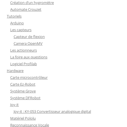
Création d’un hygromètre
Automate Crouzet
Tutoriels
Arduino
Les capteurs
Capteur de flexion
Camera OpenMV
Les actionneurs
La foire aux questions
Logiciel Profilab
Hardware
Carte microcontrôleur
Carte Ez-Robot
Système Grove
Système DFRobot
Joy-it
Joy-it : KY-053 Convertisseur analogique digital
Matériel Pololu
Reconnaissance Vocale