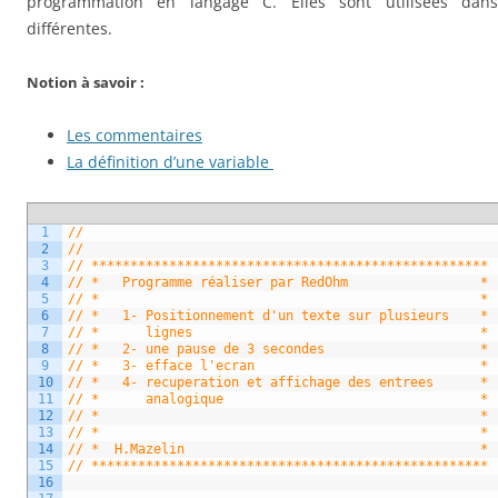
programmation en langage C. Elles sont utilisées dans 
différentes.
Notion à savoir :
Les commentaires
La définition d’une variable
1
//
2
//
3
// ***************************************************
4
// *   Programme réaliser par RedOhm                 *
5
// *                                                 *
6
// *   1- Positionnement d'un texte sur plusieurs    *
7
// *      lignes                                     *
8
// *   2- une pause de 3 secondes                    *
9
// *   3- efface l'ecran                             *
10
// *   4- recuperation et affichage des entrees      *
11
// *      analogique                                 *
12
// *                                                 *
13
// *                                                 *
14
// *  H.Mazelin                                      *
15
// ***************************************************
16