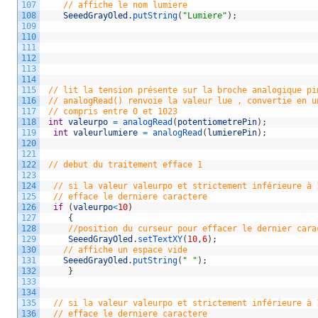
107
// affiche le nom lumiere  
108
SeeedGrayOled
.
putString
(
"Lumiere"
)
;
109
110
111
112
113
114
115
// lit la tension présente sur la broche analogique pi
116
// analogRead() renvoie la valeur lue , convertie en u
117
// compris entre 0 et 1023 
118
int
valeurpo
=
analogRead
(
potentiometrePin
)
;
119
int
valeurlumiere
=
analogRead
(
lumierePin
)
;
120
121
122
// debut du traitement efface 1
123
124
// si la valeur valeurpo et strictement inférieure à 
125
// efface le derniere caractere
126
if
(
valeurpo
<
10
)
127
{
128
//position du curseur pour effacer le dernier cara
129
SeeedGrayOled
.
setTextXY
(
10
,
6
)
;
130
// affiche un espace vide  
131
SeeedGrayOled
.
putString
(
" "
)
;
132
}
133
134
135
// si la valeur valeurpo et strictement inférieure à 
136
// efface le derniere caractere  