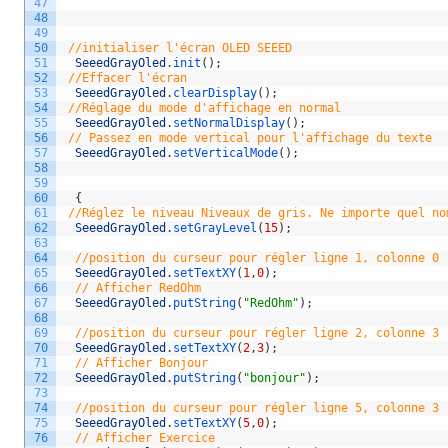
47
48
49
50
//initialiser l'écran OLED SEEED
51
SeeedGrayOled
.
init
(
)
;
52
//Effacer l'écran            
53
SeeedGrayOled
.
clearDisplay
(
)
;
54
//Réglage du mode d'affichage en normal 
55
SeeedGrayOled
.
setNormalDisplay
(
)
;
56
// Passez en mode vertical pour l'affichage du texte  
57
SeeedGrayOled
.
setVerticalMode
(
)
;
58
59
60
{
61
//Réglez le niveau Niveaux de gris. Ne importe quel no
62
SeeedGrayOled
.
setGrayLevel
(
15
)
;
63
64
//position du curseur pour régler ligne 1, colonne 0
65
SeeedGrayOled
.
setTextXY
(
1
,
0
)
;
66
// Afficher RedOhm
67
SeeedGrayOled
.
putString
(
"RedOhm"
)
;
68
69
//position du curseur pour régler ligne 2, colonne 3
70
SeeedGrayOled
.
setTextXY
(
2
,
3
)
;
71
// Afficher Bonjour 
72
SeeedGrayOled
.
putString
(
"bonjour"
)
;
73
74
//position du curseur pour régler ligne 5, colonne 3
75
SeeedGrayOled
.
setTextXY
(
5
,
0
)
;
76
// Afficher Exercice 