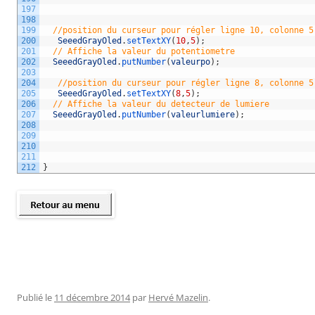
197
198
199
//position du curseur pour régler ligne 10, colonne 5
200
SeeedGrayOled
.
setTextXY
(
10
,
5
)
;
201
// Affiche la valeur du potentiometre 
202
SeeedGrayOled
.
putNumber
(
valeurpo
)
;
203
204
//position du curseur pour régler ligne 8, colonne 5
205
SeeedGrayOled
.
setTextXY
(
8
,
5
)
;
206
// Affiche la valeur du detecteur de lumiere 
207
SeeedGrayOled
.
putNumber
(
valeurlumiere
)
;
208
209
210
211
212
}
Publié le
11 décembre 2014
par
Hervé Mazelin
.