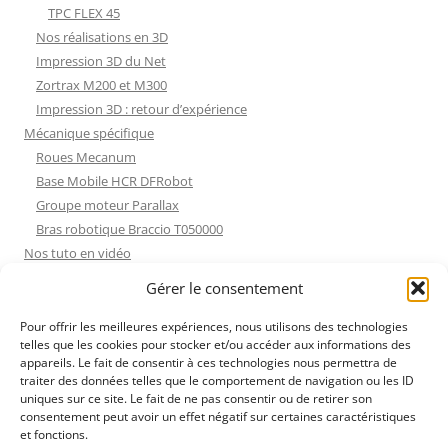
TPC FLEX 45
Nos réalisations en 3D
Impression 3D du Net
Zortrax M200 et M300
Impression 3D : retour d’expérience
Mécanique spécifique
Roues Mecanum
Base Mobile HCR DFRobot
Groupe moteur Parallax
Bras robotique Braccio T050000
Nos tuto en vidéo
Nos tuto en vidéo
Gérer le consentement
ESP32 : Apprentissage
Les Moteurs Pas à Pas
Pour offrir les meilleures expériences, nous utilisons des technologies
telles que les cookies pour stocker et/ou accéder aux informations des
Projets Processing
appareils. Le fait de consentir à ces technologies nous permettra de
Amélioration de l’habitat
traiter des données telles que le comportement de navigation ou les ID
Tir sportif
uniques sur ce site. Le fait de ne pas consentir ou de retirer son
consentement peut avoir un effet négatif sur certaines caractéristiques
Fichiers dessin
et fonctions.
Fichiers dessin