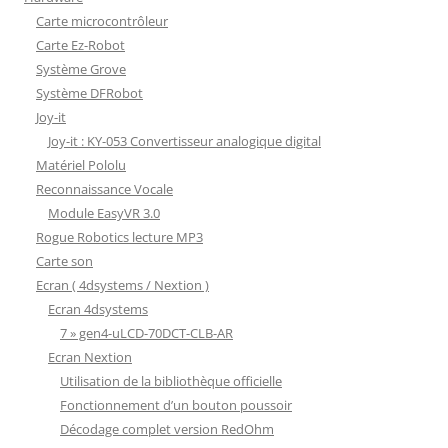
Carte microcontrôleur
Carte Ez-Robot
Système Grove
Système DFRobot
Joy-it
Joy-it : KY-053 Convertisseur analogique digital
Matériel Pololu
Reconnaissance Vocale
Module EasyVR 3.0
Rogue Robotics lecture MP3
Carte son
Ecran ( 4dsystems / Nextion )
Ecran 4dsystems
7 » gen4-uLCD-70DCT-CLB-AR
Ecran Nextion
Utilisation de la bibliothèque officielle
Fonctionnement d’un bouton poussoir
Décodage complet version RedOhm