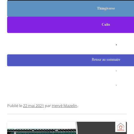
Thingiverse
Cults
.
Retour au sommaire
.
.
Publié le
22 mai 2021
par
Hervé Mazelin
.