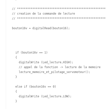
// ****************************************************

// creation de la commande de lecture

// ****************************************************

bouton16v = digitalRead(bouton16);

  if (bouton16v == 1)

  {

    digitalWrite (Led_lecture,HIGH);

    // appel de la fonction -> lecture de la memoire

    lecture_memoire_et_pilotage_servomoteur();

  }

  else if (bouton16v == 0)

  {

    digitalWrite (Led_lecture,LOW);

  } 
