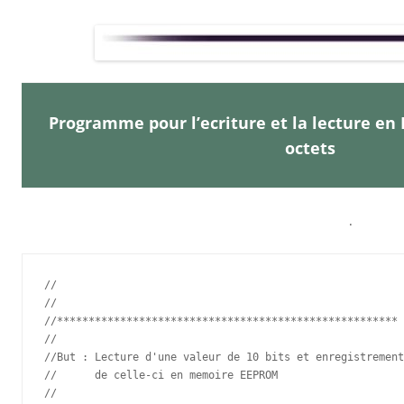
Programme pour l’ecriture et la lecture en
octets
.
//

//

//******************************************************

//

//But : Lecture d'une valeur de 10 bits et enregistrement
//      de celle-ci en memoire EEPROM

//
