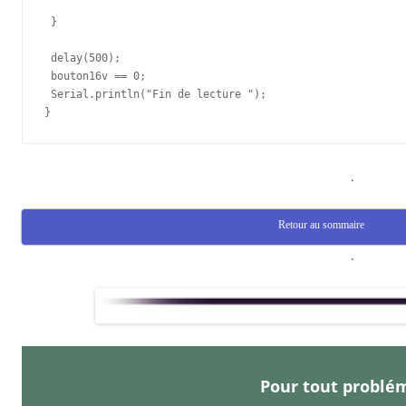
 }

 delay(500);

 bouton16v == 0;

 Serial.println("Fin de lecture ");

}
.
Retour au sommaire
.
Pour tout probl