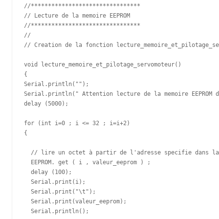
//********************************

// Lecture de la memoire EEPROM 

//********************************

//

// Creation de la fonction lecture_memoire_et_pilotage_se
void lecture_memoire_et_pilotage_servomoteur()

{

Serial.println("");

Serial.println(" Attention lecture de la memoire EEPROM d
delay (5000);

for (int i=0 ; i <= 32 ; i=i+2)

{

  // lire un octet à partir de l'adresse specifie dans la
  EEPROM. get ( i , valeur_eeprom ) ;

  delay (100);

  Serial.print(i);

  Serial.print("\t");

  Serial.print(valeur_eeprom);

  Serial.println();
