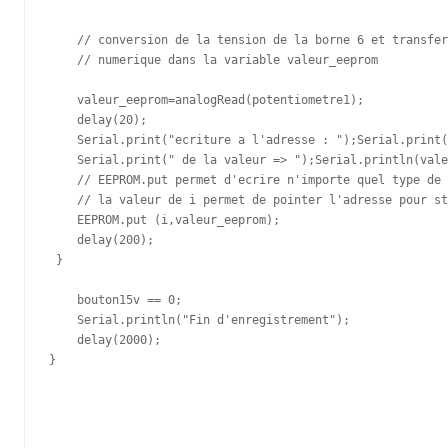
    // conversion de la tension de la borne 6 et transfer
    // numerique dans la variable valeur_eeprom

    valeur_eeprom=analogRead(potentiometre1); 

    delay(20);

    Serial.print("ecriture a l'adresse : ");Serial.print(
    Serial.print(" de la valeur => ");Serial.println(vale
    // EEPROM.put permet d'ecrire n'importe quel type de 
    // la valeur de i permet de pointer l'adresse pour st
    EEPROM.put (i,valeur_eeprom);

    delay(200); 

 }

    bouton15v == 0; 

    Serial.println("Fin d'enregistrement");

    delay(2000);

}
