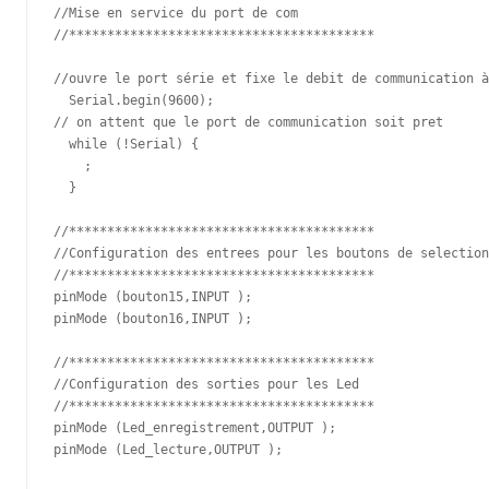
//Mise en service du port de com 

//****************************************

//ouvre le port série et fixe le debit de communication à
  Serial.begin(9600);

// on attent que le port de communication soit pret  

  while (!Serial) {

    ; 

  }

//****************************************

//Configuration des entrees pour les boutons de selection

//****************************************

pinMode (bouton15,INPUT );

pinMode (bouton16,INPUT );

//****************************************

//Configuration des sorties pour les Led

//****************************************

pinMode (Led_enregistrement,OUTPUT );

pinMode (Led_lecture,OUTPUT );
