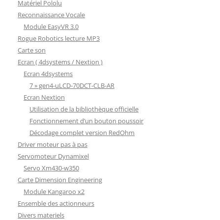
Matériel Pololu
Reconnaissance Vocale
Module EasyVR 3.0
Rogue Robotics lecture MP3
Carte son
Ecran ( 4dsystems / Nextion )
Ecran 4dsystems
7 » gen4-uLCD-70DCT-CLB-AR
Ecran Nextion
Utilisation de la bibliothèque officielle
Fonctionnement d’un bouton poussoir
Décodage complet version RedOhm
Driver moteur pas à pas
Servomoteur Dynamixel
Servo Xm430-w350
Carte Dimension Engineering
Module Kangaroo x2
Ensemble des actionneurs
Divers materiels