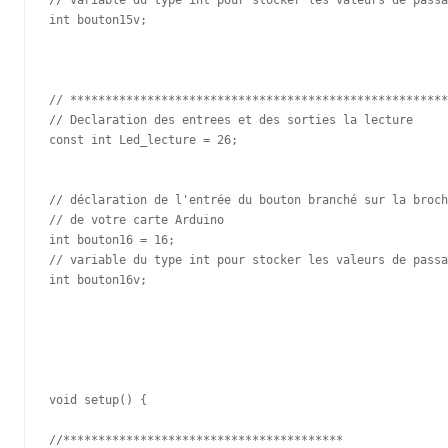
int bouton15v;

// ******************************************************
// Declaration des entrees et des sorties la lecture 

const int Led_lecture = 26;

// déclaration de l'entrée du bouton branché sur la broch
// de votre carte Arduino 

int bouton16 = 16;

// variable du type int pour stocker les valeurs de passa
int bouton16v;

void setup() {

//****************************************
