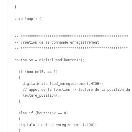
}

void loop() {

// ****************************************************

// creation de la commande enregistrement 

// ****************************************************

bouton15v = digitalRead(bouton15);

  if (bouton15v == 1)

  {

    digitalWrite (Led_enregistrement,HIGH);

    // appel de la fonction -> lecture de la position du 
    lecture_position();

  }

  else if (bouton15v == 0)

  {

  digitalWrite (Led_enregistrement,LOW);    

  } 
