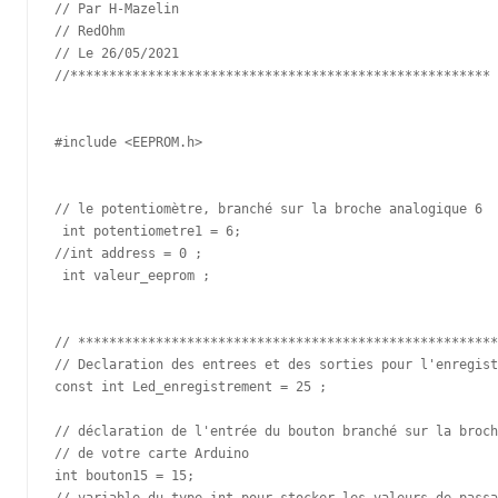
// Par H-Mazelin

// RedOhm

// Le 26/05/2021

//******************************************************

#include <EEPROM.h>

// le potentiomètre, branché sur la broche analogique 6

 int potentiometre1 = 6;

//int address = 0 ;

 int valeur_eeprom ;

// ******************************************************
// Declaration des entrees et des sorties pour l'enregist
const int Led_enregistrement = 25 ;

// déclaration de l'entrée du bouton branché sur la broch
// de votre carte Arduino 

int bouton15 = 15;

// variable du type int pour stocker les valeurs de passa