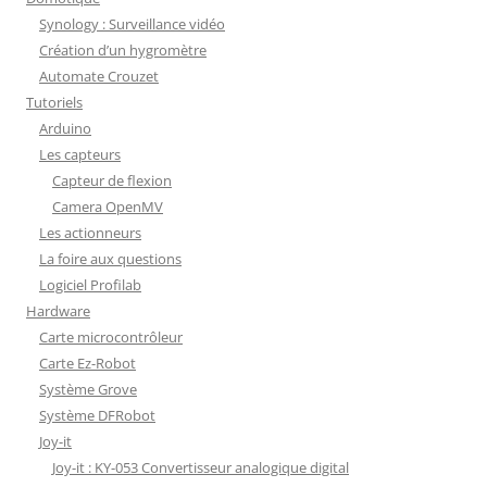
Synology : Surveillance vidéo
Création d’un hygromètre
Automate Crouzet
Tutoriels
Arduino
Les capteurs
Capteur de flexion
Camera OpenMV
Les actionneurs
La foire aux questions
Logiciel Profilab
Hardware
Carte microcontrôleur
Carte Ez-Robot
Système Grove
Système DFRobot
Joy-it
Joy-it : KY-053 Convertisseur analogique digital