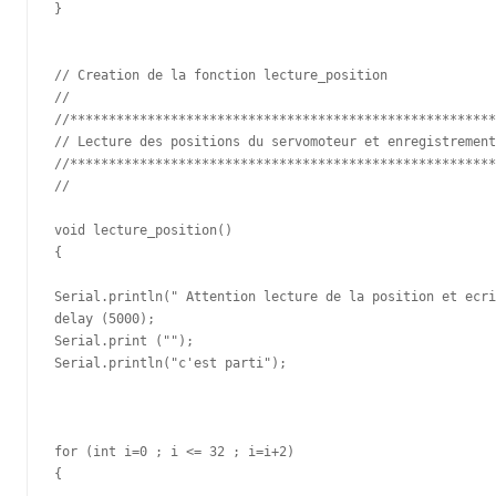
}

// Creation de la fonction lecture_position

// 

//*******************************************************

// Lecture des positions du servomoteur et enregistrement

//*******************************************************

//

void lecture_position()

{

Serial.println(" Attention lecture de la position et ecri
delay (5000);

Serial.print ("");

Serial.println("c'est parti");

for (int i=0 ; i <= 32 ; i=i+2)

{
