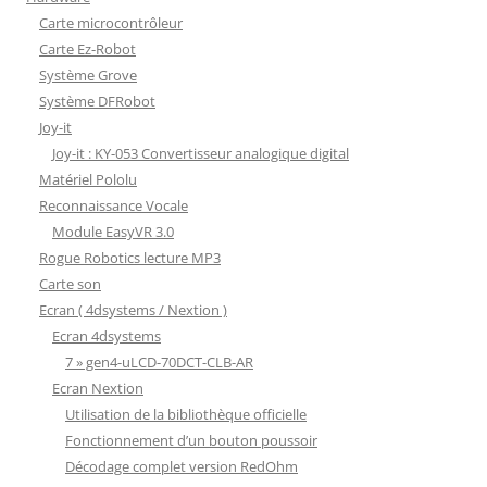
Carte microcontrôleur
Carte Ez-Robot
Système Grove
Système DFRobot
Joy-it
Joy-it : KY-053 Convertisseur analogique digital
Matériel Pololu
Reconnaissance Vocale
Module EasyVR 3.0
Rogue Robotics lecture MP3
Carte son
Ecran ( 4dsystems / Nextion )
Ecran 4dsystems
7 » gen4-uLCD-70DCT-CLB-AR
Ecran Nextion
Utilisation de la bibliothèque officielle
Fonctionnement d’un bouton poussoir
Décodage complet version RedOhm