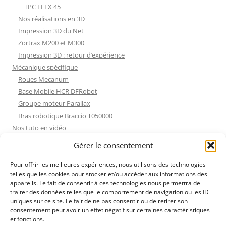
TPC FLEX 45
Nos réalisations en 3D
Impression 3D du Net
Zortrax M200 et M300
Impression 3D : retour d’expérience
Mécanique spécifique
Roues Mecanum
Base Mobile HCR DFRobot
Groupe moteur Parallax
Bras robotique Braccio T050000
Nos tuto en vidéo
Nos tuto en vidéo
Gérer le consentement
ESP32 : Apprentissage
Les Moteurs Pas à Pas
Pour offrir les meilleures expériences, nous utilisons des technologies
telles que les cookies pour stocker et/ou accéder aux informations des
Projets Processing
appareils. Le fait de consentir à ces technologies nous permettra de
Amélioration de l’habitat
traiter des données telles que le comportement de navigation ou les ID
Tir sportif
uniques sur ce site. Le fait de ne pas consentir ou de retirer son
consentement peut avoir un effet négatif sur certaines caractéristiques
Fichiers dessin
et fonctions.
Fichiers dessin