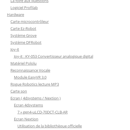
La foire aux questions
Logiciel Profilab
Hardware
Carte microcontrôleur
Carte Ez-Robot
Système Grove
Système DFRobot
Joy-it
Joy-it : KY-053 Convertisseur analogique digital
Matériel Pololu
Reconnaissance Vocale
Module EasyVR 3.0
Rogue Robotics lecture MP3
Carte son
Ecran ( 4dsystems / Nextion )
Ecran 4dsystems
7 » gen4-uLCD-70DCT-CLB-AR
Ecran Nextion
Utilisation de la bibliothèque officielle