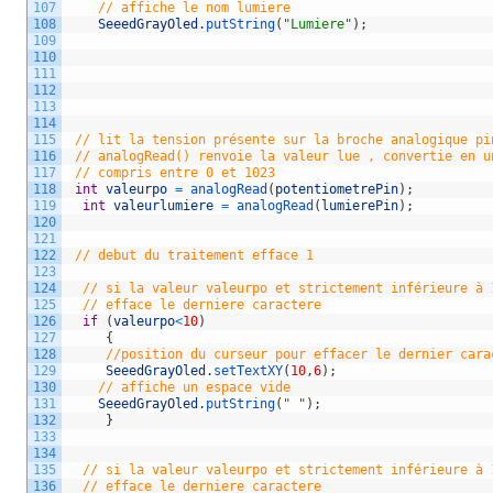
107
// affiche le nom lumiere  
108
SeeedGrayOled
.
putString
(
"Lumiere"
)
;
109
110
111
112
113
114
115
// lit la tension présente sur la broche analogique pi
116
// analogRead() renvoie la valeur lue , convertie en u
117
// compris entre 0 et 1023 
118
int
valeurpo
=
analogRead
(
potentiometrePin
)
;
119
int
valeurlumiere
=
analogRead
(
lumierePin
)
;
120
121
122
// debut du traitement efface 1
123
124
// si la valeur valeurpo et strictement inférieure à 
125
// efface le derniere caractere
126
if
(
valeurpo
<
10
)
127
{
128
//position du curseur pour effacer le dernier cara
129
SeeedGrayOled
.
setTextXY
(
10
,
6
)
;
130
// affiche un espace vide  
131
SeeedGrayOled
.
putString
(
" "
)
;
132
}
133
134
135
// si la valeur valeurpo et strictement inférieure à 
136
// efface le derniere caractere  