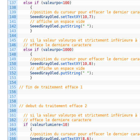
137
else
if
(
valeurpo
<
100
)
138
{
139
//position du curseur pour effacer le dernier cara
140
SeeedGrayOled
.
setTextXY
(
10
,
7
)
;
141
// affiche un espace vide
142
SeeedGrayOled
.
putString
(
" "
)
;
143
}
144
145
// si la valeur valeurpo et strictement inférieure à 
146
// efface le derniere caractere    
147
else
if
(
valeurpo
<
1000
)
148
{
149
//position du curseur pour effacer le dernier cara
150
SeeedGrayOled
.
setTextXY
(
10
,
8
)
;
151
// affiche un espace vide
152
SeeedGrayOled
.
putString
(
" "
)
;
153
}
154
155
// fin de traitement efface 1   
156
157
158
159
// debut du traitement efface 2
160
161
// si la valeur valeurpo et strictement inférieure à 
162
// efface le derniere caractere
163
if
(
valeurlumiere
<
10
)
164
{
165
//position du curseur pour effacer le dernier cara
166
SeeedGrayOled
.
setTextXY
(
8
,
6
)
;