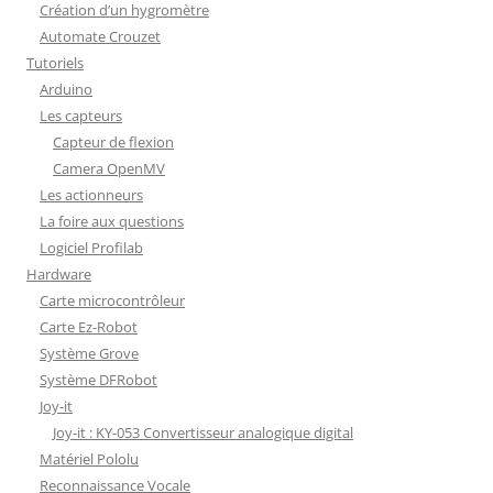
Création d’un hygromètre
Automate Crouzet
Tutoriels
Arduino
Les capteurs
Capteur de flexion
Camera OpenMV
Les actionneurs
La foire aux questions
Logiciel Profilab
Hardware
Carte microcontrôleur
Carte Ez-Robot
Système Grove
Système DFRobot
Joy-it
Joy-it : KY-053 Convertisseur analogique digital
Matériel Pololu
Reconnaissance Vocale