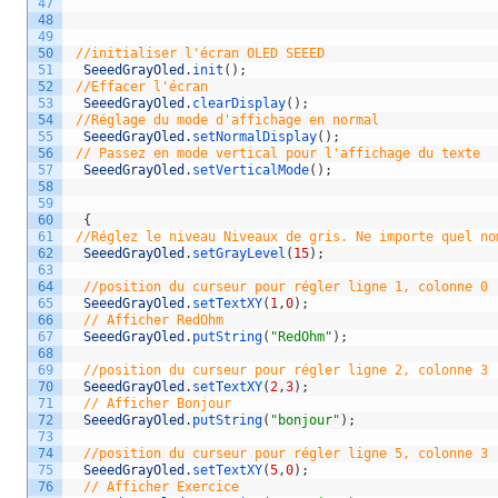
47
48
49
50
//initialiser l'écran OLED SEEED
51
SeeedGrayOled
.
init
(
)
;
52
//Effacer l'écran            
53
SeeedGrayOled
.
clearDisplay
(
)
;
54
//Réglage du mode d'affichage en normal 
55
SeeedGrayOled
.
setNormalDisplay
(
)
;
56
// Passez en mode vertical pour l'affichage du texte  
57
SeeedGrayOled
.
setVerticalMode
(
)
;
58
59
60
{
61
//Réglez le niveau Niveaux de gris. Ne importe quel no
62
SeeedGrayOled
.
setGrayLevel
(
15
)
;
63
64
//position du curseur pour régler ligne 1, colonne 0
65
SeeedGrayOled
.
setTextXY
(
1
,
0
)
;
66
// Afficher RedOhm
67
SeeedGrayOled
.
putString
(
"RedOhm"
)
;
68
69
//position du curseur pour régler ligne 2, colonne 3
70
SeeedGrayOled
.
setTextXY
(
2
,
3
)
;
71
// Afficher Bonjour 
72
SeeedGrayOled
.
putString
(
"bonjour"
)
;
73
74
//position du curseur pour régler ligne 5, colonne 3
75
SeeedGrayOled
.
setTextXY
(
5
,
0
)
;
76
// Afficher Exercice 