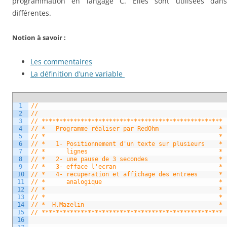
programmation en langage C. Elles sont utilisées dans 
différentes.
Notion à savoir :
Les commentaires
La définition d’une variable
1
//
2
//
3
// ***************************************************
4
// *   Programme réaliser par RedOhm                 *
5
// *                                                 *
6
// *   1- Positionnement d'un texte sur plusieurs    *
7
// *      lignes                                     *
8
// *   2- une pause de 3 secondes                    *
9
// *   3- efface l'ecran                             *
10
// *   4- recuperation et affichage des entrees      *
11
// *      analogique                                 *
12
// *                                                 *
13
// *                                                 *
14
// *  H.Mazelin                                      *
15
// ***************************************************
16