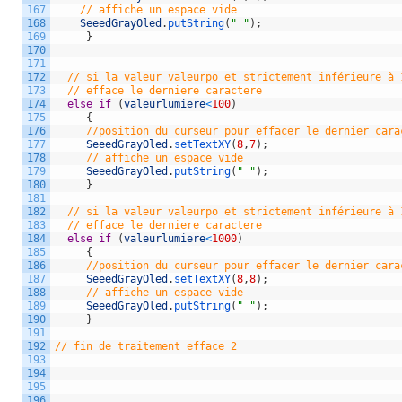
167
// affiche un espace vide  
168
SeeedGrayOled
.
putString
(
" "
)
;
169
}
170
171
172
// si la valeur valeurpo et strictement inférieure à 
173
// efface le derniere caractere  
174
else
if
(
valeurlumiere
<
100
)
175
{
176
//position du curseur pour effacer le dernier cara
177
SeeedGrayOled
.
setTextXY
(
8
,
7
)
;
178
// affiche un espace vide
179
SeeedGrayOled
.
putString
(
" "
)
;
180
}
181
182
// si la valeur valeurpo et strictement inférieure à 
183
// efface le derniere caractere    
184
else
if
(
valeurlumiere
<
1000
)
185
{
186
//position du curseur pour effacer le dernier cara
187
SeeedGrayOled
.
setTextXY
(
8
,
8
)
;
188
// affiche un espace vide
189
SeeedGrayOled
.
putString
(
" "
)
;
190
}
191
192
// fin de traitement efface 2   
193
194
195
196