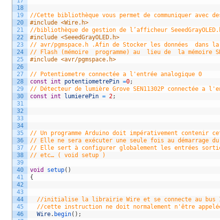
17
18
19
//Cette bibliothèque vous permet de communiquer avec de
20
#include <Wire.h>
21
//bibliothèque de gestion de l’afficheur SeeedGrayOLED.
22
#include <SeeedGrayOLED.h>
23
// avr/pgmspace.h .Afin de Stocker les données  dans la
24
// Flash (mémoire  programme) au  lieu de  la mémoire S
25
#include <avr/pgmspace.h>
26
27
// Potentiometre connectée a l'entrée analogique 0
28
const
int
potentiometrePin
=
0
;
29
// Détecteur de lumière Grove SEN11302P connectée a l'e
30
const
int
lumierePin
=
2
;
31
32
33
34
35
// Un programme Arduino doit impérativement contenir ce
36
// Elle ne sera exécuter une seule fois au démarrage du
37
// Elle sert à configurer globalement les entrées sorti
38
// etc… ( void setup )
39
40
void
setup
(
)
41
{
42
43
44
//initialise la librairie Wire et se connecte au bus 
45
//cette instruction ne doit normalement n'être appelé
46
Wire
.
begin
(
)
;