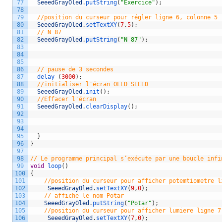
77
SeeedGrayOled
.
putString
(
"Exercice"
)
;
78
79
//position du curseur pour régler ligne 6, colonne 5
80
SeeedGrayOled
.
setTextXY
(
7
,
5
)
;
81
// N 87 
82
SeeedGrayOled
.
putString
(
"N 87"
)
;
83
84
85
86
// pause de 3 secondes 
87
delay
(
3000
)
;
88
//initialiser l'écran OLED SEEED
89
SeeedGrayOled
.
init
(
)
;
90
//Effacer l'écran            
91
SeeedGrayOled
.
clearDisplay
(
)
;
92
93
94
95
}
96
}
97
98
// Le programme principal s’exécute par une boucle infi
99
void
loop
(
)
100
{
101
//position du curseur pour afficher potemtiometre l
102
SeeedGrayOled
.
setTextXY
(
9
,
0
)
;
103
// affiche le nom Potar  
104
SeeedGrayOled
.
putString
(
"Potar"
)
;
105
//position du curseur pour afficher lumiere ligne 7
106
SeeedGrayOled
.
setTextXY
(
7
,
0
)
;