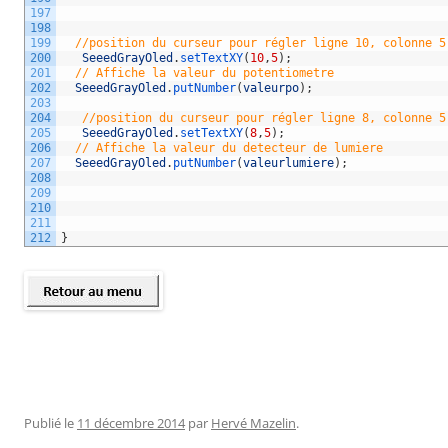
197
198
199
//position du curseur pour régler ligne 10, colonne 5
200
SeeedGrayOled
.
setTextXY
(
10
,
5
)
;
201
// Affiche la valeur du potentiometre 
202
SeeedGrayOled
.
putNumber
(
valeurpo
)
;
203
204
//position du curseur pour régler ligne 8, colonne 5
205
SeeedGrayOled
.
setTextXY
(
8
,
5
)
;
206
// Affiche la valeur du detecteur de lumiere 
207
SeeedGrayOled
.
putNumber
(
valeurlumiere
)
;
208
209
210
211
212
}
Publié le
11 décembre 2014
par
Hervé Mazelin
.