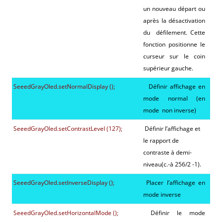
un nouveau départ ou
après la désactivation
du défilement. Cette
fonction positionne le
curseur sur le coin
supérieur gauche.
SeeedGrayOled.setNormalDisplay ();
Définir affichage en
mode normal (en
mode non inverse)
SeeedGrayOled.setContrastLevel (127);
Définir l’affichage et
le rapport de
contraste à demi-
niveau(c.-à 256/2 -1).
SeeedGrayOled.setInverseDisplay ();
Placer l’affichage en
mode inverse
SeeedGrayOled.setHorizontalMode ();
Définir le mode