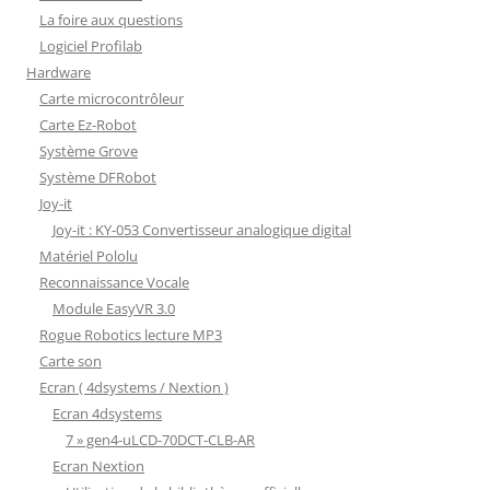
La foire aux questions
Logiciel Profilab
Hardware
Carte microcontrôleur
Carte Ez-Robot
Système Grove
Système DFRobot
Joy-it
Joy-it : KY-053 Convertisseur analogique digital
Matériel Pololu
Reconnaissance Vocale
Module EasyVR 3.0
Rogue Robotics lecture MP3
Carte son
Ecran ( 4dsystems / Nextion )
Ecran 4dsystems
7 » gen4-uLCD-70DCT-CLB-AR
Ecran Nextion