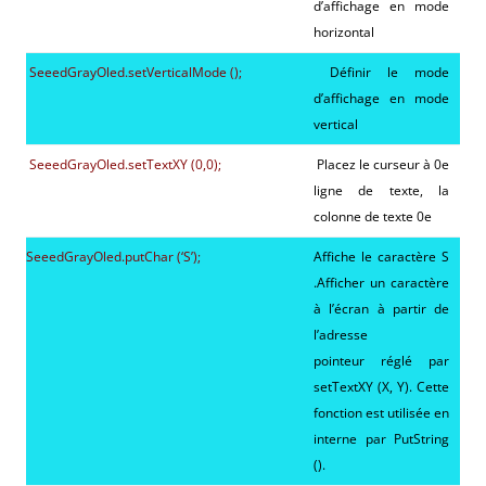
d’affichage en mode
horizontal
SeeedGrayOled.setVerticalMode ();
Définir le mode
d’affichage en mode
vertical
SeeedGrayOled.setTextXY (0,0);
Placez le curseur à 0e
ligne de texte, la
colonne de texte 0e
SeeedGrayOled.putChar (‘S’);
Affiche le caractère S
.Afficher un caractère
à l’écran à partir de
l’adresse
pointeur réglé par
setTextXY (X, Y). Cette
fonction est utilisée en
interne par PutString
().