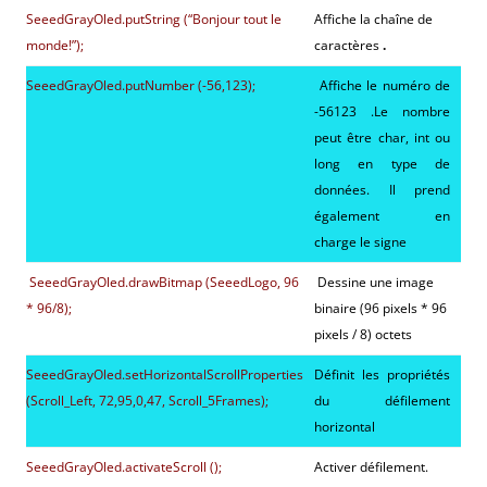
SeeedGrayOled.putString (“Bonjour tout le
Affiche la chaîne de
monde!”);
caractères
.
SeeedGrayOled.putNumber (-56,123);
Affiche le numéro de
-56123 .Le nombre
peut être char, int ou
long en type de
données. Il prend
également en
charge le signe
SeeedGrayOled.drawBitmap (SeeedLogo, 96
Dessine une image
* 96/8);
binaire (96 pixels * 96
pixels / 8) octets
SeeedGrayOled.setHorizontalScrollProperties
Définit les propriétés
(Scroll_Left, 72,95,0,47, Scroll_5Frames);
du défilement
horizontal
SeeedGrayOled.activateScroll ();
Activer défilement.