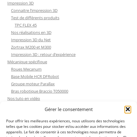
Impression 3D
Connaitre l’impression 3D
Test de différents produits
TPC FLEX 45
Nos réalisations en 3D
Impression 3D du Net
Zortrax M200 et M300
Impression 3D : retour d’expérience
Mécanique spécifique
Roues Mecanum
Base Mobile HCR DFRobot
Groupe moteur Parallax
Bras robotique Braccio T050000
Nos tuto en vidéo
Nos tuto en vidéo
Gérer le consentement
ESP32 : Apprentissage
Les Moteurs Pas à Pas
Pour offrir les meilleures expériences, nous utilisons des technologies
telles que les cookies pour stocker et/ou accéder aux informations des
Projets Processing
appareils. Le fait de consentir à ces technologies nous permettra de
Amélioration de l’habitat