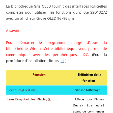
La bibliothèque Gris OLED fournit des interfaces logicielles
complètes pour utiliser les fonctions du pilote SSD1327Z
avec un afficheur Grove OLED 96×96 gris
A savoir :
Pour démarrer le programme chargé d’abord la
bibliothèque Wire.h .Cette bibliothèque vous permet de
communiquer avec des périphériques
I2C.
(Pour la
procédure d’installation cliquez
ici
)
Fonction
Définition de la
fonction
SeeedGrayOled.init ();
Initialise l’affichage
SeeedGrayOled.clearDisplay ();
Efface tout l’écran.
Devrait être utilisé
avant de commencer