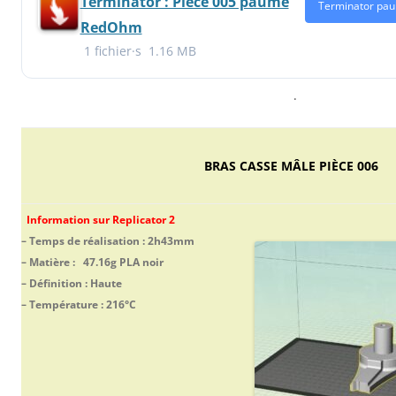
Terminator : Piéce 005 paume
Terminator pau
RedOhm
1 fichier·s
1.16 MB
.
BRAS CASSE MÂLE PIÈCE 006
Information sur Replicator 2
– Temps de réalisation : 2h43mm
– Matière : 47.16g PLA noir
– Définition : Haute
– Température : 216°C