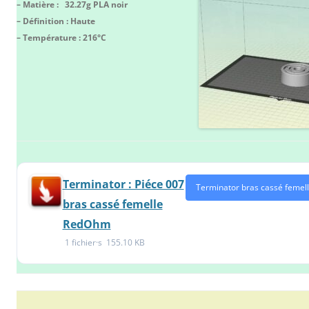
– Matière : 32.27g PLA noir
– Définition : Haute
– Température : 216°C
Terminator : Piéce 007
Terminator bras cassé femell
bras cassé femelle
RedOhm
1 fichier·s
155.10 KB