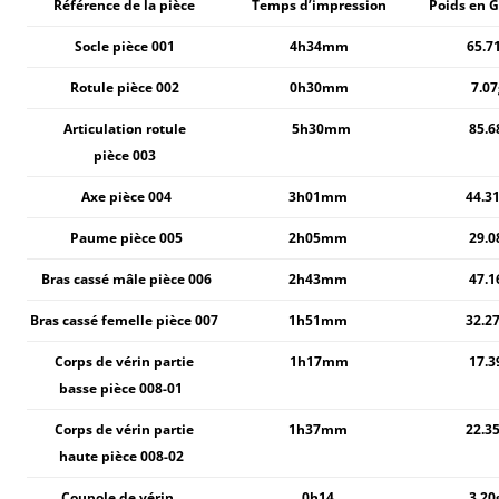
Référence de la
pièce
Temps d’impression
Poids en
Socle pièce 001
4h34mm
65.7
Rotule pièce 002
0h30mm
7.07
Articulation rotule
5h30mm
85.6
pièce 003
Axe pièce 004
3h01mm
44.3
Paume pièce 005
2h05mm
29.0
Bras cassé mâle pièce 006
2h43mm
47.1
Bras cassé femelle pièce 007
1h51mm
32.2
Corps de vérin partie
1h17mm
17.3
basse pièce 008-01
Corps de vérin partie
1h37mm
22.3
haute pièce 008-02
Coupole de vérin
0h14
3.2