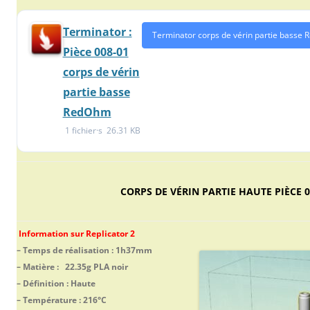
Terminator :
Terminator corps de vérin partie basse 
Pièce 008-01
corps de vérin
partie basse
RedOhm
1 fichier·s
26.31 KB
CORPS DE VÉRIN PARTIE HAUTE PIÈCE 0
Information sur Replicator 2
– Temps de réalisation : 1h37mm
– Matière : 22.35g PLA noir
– Définition : Haute
– Température : 216°C