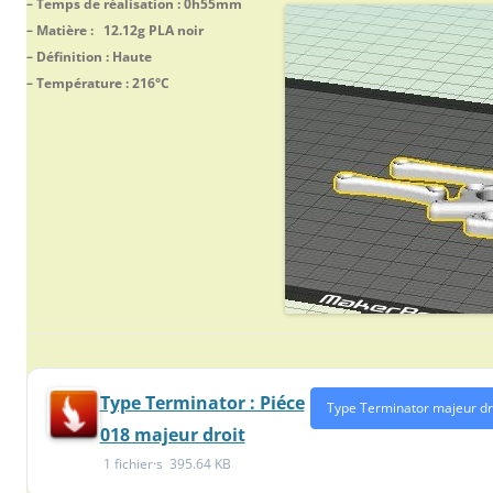
– Temps de réalisation : 0h55mm
– Matière : 12.12g PLA noir
– Définition : Haute
– Température : 216°C
Type Terminator : Piéce
Type Terminator majeur dr
018 majeur droit
1 fichier·s
395.64 KB