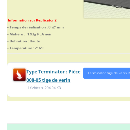
Information sur Replicator 2
– Temps de réalisation : 0h21mm
– Matière : 1.93g PLA noir
– Définition : Haute
– Température : 216°C
Type Terminator : Piéce
Terminator tige de verin 
008-05 tige de verin
1 fichier·s
294.04 KB