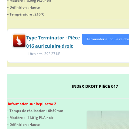
– Matière : 8.00g PLA noir
– Définition : Haute
– Température : 216°C
Type Terminator : Piéce
Terminator auriculaire dro
016 auriculaire droit
1 fichier·s
392.27 KB
INDEX DROIT PIÈCE 017
Information sur Replicator 2
– Temps de réalisation : 0h50mm
– Matière : 11.01g PLA noir
– Définition : Haute