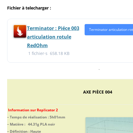
Fichier à telecharger :
Terminator : Piéce 003
Terminator articulation ro
articulation rotule
RedOhm
1 fichier·s
658.18 KB
.
AXE PIÈCE 004
I
nf
ormation sur Replicator 2
– Temps de réalisation : 5h01mm
– Matière : 44.31g PLA noir
– Définition : Haute