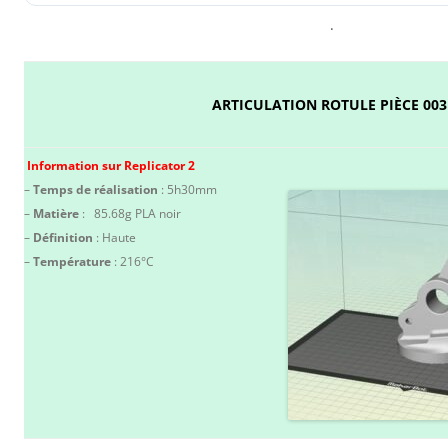
.
ARTICULATION ROTULE PIÈCE 003
I
nfor
mation sur Replicator 2
–
Temps de réalisation
: 5h30mm
–
Matière
: 85.68g PLA noir
–
Définition
: Haute
–
Température
: 216°C