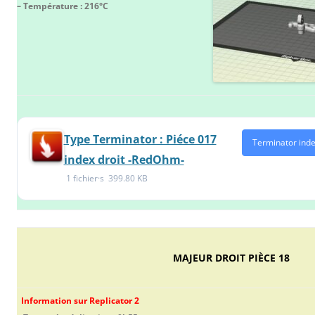
– Température : 216°C
Type Terminator : Piéce 017
Terminator inde
index droit -RedOhm-
1 fichier·s
399.80 KB
MAJEUR DROIT PIÈCE 18
Information sur Replicator 2