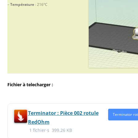
–
Température
: 216°C
Fichier à telecharger :
Terminator : Pièce 002 rotule
Terminator rot
RedOhm
1 fichier·s
399.26 KB