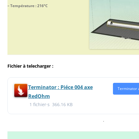
– Température : 216°C
Fichier à telecharger :
Terminator : Piéce 004 axe
Terminator 
RedOhm
1 fichier·s
366.16 KB
.