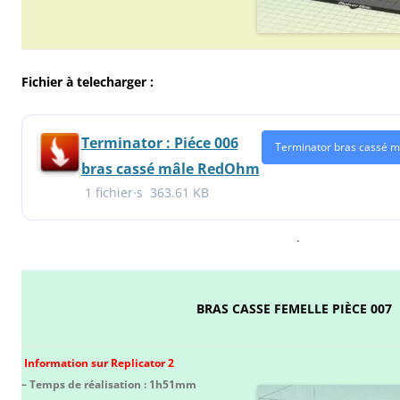
Fichier à telecharger :
Terminator : Piéce 006
Terminator bras cassé m
bras cassé mâle RedOhm
1 fichier·s
363.61 KB
.
BRAS CASSE FEMELLE PIÈCE 007
Information sur Replicator 2
– Temps de réalisation : 1h51mm