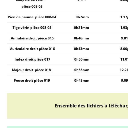
pièce 008-03
Pion de paume pièce 008-04
0h7mm
1.1
Tige vérin pièce 008-05
0h21mm
1.9
Annulaire droit pièce 01
5
0h46mm
9.8
Auriculaire droit pièce 016
0h43mm
8.0
Index droit pièce 017
0h50mm
11.0
Majeur droit pièce 018
0h55mm
12.2
Pouce droit pièce 019
0h43mm
9.0
Ensemble des fichiers à téléchar