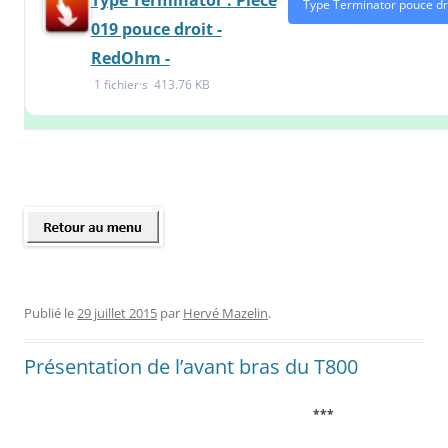
Type Terminator : Piéce
Type Terminator pouce dr
019 pouce droit -
RedOhm -
1 fichier·s
413.76 KB
Publié le
29 juillet 2015
par
Hervé Mazelin
.
Présentation de l’avant bras du T800
***