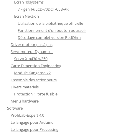
Ecran 4dsystems
7 » gen4-uLCD-70DCT-CLB-AR
Ecran Nextion
Utilisation de la bibliothèque officielle
Fonctionnement d’un bouton poussoir
Décodage complet version RedOhm
Driver moteur pas à pas
Servomoteur Dynamixel
Servo Xm430-w350
Carte Dimension Engineering
Module Kangaroo x2
Ensemble des actionneurs
Divers materiels
Protection : Porte fusible
Menu hardware
Software
ProfiLab-Expert 4.0
Le langage pour Arduino
Le langage pour Processing