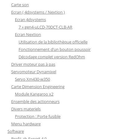
Carte son
Ecran ( 4dsystems / Nextion )
Ecran 4dsystems
7 » gen4-uLCD-70DCT-CLB-AR
Ecran Nextion
Utilisation de la bibliothèque officielle
Fonctionnement d’un bouton poussoir
Décodage complet version RedOhm
Driver moteur pas à pas
Servomoteur Dynamixel
Servo Xm430-w350
Carte Dimension Engineering
Module Kangaroo x2
Ensemble des actionneurs
Divers materiels
Protection : Porte fusible
Menu hardware
Software
ProfiLab-Expert 4.0