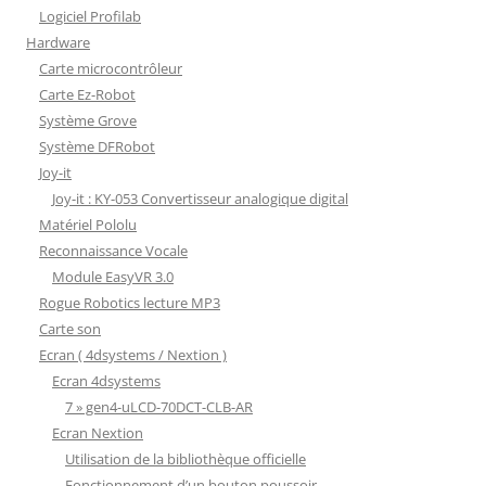
Logiciel Profilab
Hardware
Carte microcontrôleur
Carte Ez-Robot
Système Grove
Système DFRobot
Joy-it
Joy-it : KY-053 Convertisseur analogique digital
Matériel Pololu
Reconnaissance Vocale
Module EasyVR 3.0
Rogue Robotics lecture MP3
Carte son
Ecran ( 4dsystems / Nextion )
Ecran 4dsystems
7 » gen4-uLCD-70DCT-CLB-AR
Ecran Nextion
Utilisation de la bibliothèque officielle
Fonctionnement d’un bouton poussoir