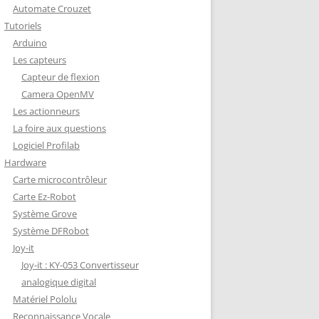
Automate Crouzet
DÉCODAGE COMPLET VERSION
Tutoriels
REDOHM
Arduino
ON : PORTE FUSIBLE
Les capteurs
Capteur de flexion
Camera OpenMV
Les actionneurs
La foire aux questions
Logiciel Profilab
Hardware
Carte microcontrôleur
Carte Ez-Robot
Système Grove
Système DFRobot
Joy-it
Joy-it : KY-053 Convertisseur
analogique digital
Matériel Pololu
Reconnaissance Vocale