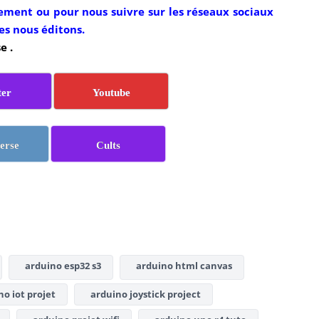
ment ou pour nous suivre sur les réseaux sociaux
es nous éditons.
e .
ter
Youtube
erse
Cults
arduino esp32 s3
arduino html canvas
o iot projet
arduino joystick project