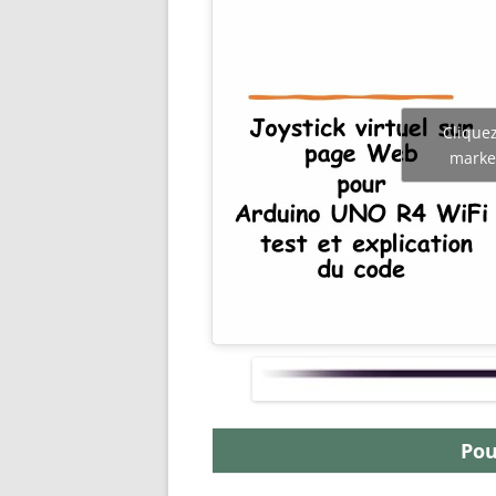
Cliquez
market
Pou