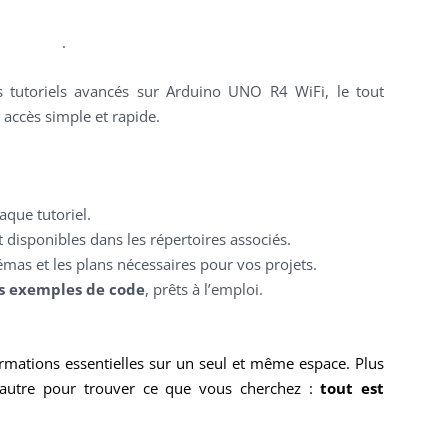
ENSEMBLE DES ACTIONNEURS
.
DIVERS MATERIELS
PROTECTI
 tutoriels avancés sur Arduino UNO R4 WiFi, le tout
MENU HARDWARE
 accès simple et rapide.
que tutoriel.
 disponibles dans les répertoires associés.
hémas et les plans nécessaires pour vos projets.
es exemples de code
, prêts à l’emploi.
mations essentielles sur un seul et même espace. Plus
’autre pour trouver ce que vous cherchez :
tout est