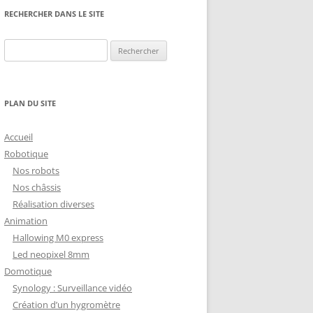
NG
NOS RÉALISATIONS EN 3D
RECHERCHER DANS LE SITE
EC
IMPRESSION 3D DU NET
Rechercher :
 KY-053 CONVERTISSEUR
ZORTRAX M200 ET M300
QUE DIGITAL
IMPRESSION 3D : RETOUR
PLAN DU SITE
D’EXPÉRIENCE
EASYVR 3.0
Accueil
Robotique
Nos robots
Nos châssis
Réalisation diverses
DSYSTEMS
7 » GEN4-ULCD-70DCT-CLB-AR
Animation
Hallowing M0 express
EXTION
UTILISATION DE LA BIBLIOTHÈQUE
Led neopixel 8mm
OFFICIELLE
M430-W350
Domotique
FONCTIONNEMENT D’UN BOUTON
Synology : Surveillance vidéo
KANGAROO X2
POUSSOIR
Création d’un hygromètre