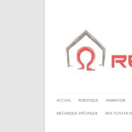
ACCUEIL
ROBOTIQUE
ANIMATION
NOS ROBOTS
HALLOWING M0
MÉCANIQUE SPÉCIFIQUE
NOS TUTO EN V
NOS CHÂSSIS
LED NEOPIXEL
ROUES MECANUM
NOS TUTO EN 