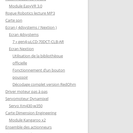
Module EasyVR 3.0
Rogue Robotics lecture MP3
Carte son
Ecran ( 4dsystems / Nextion )
Ecran 4dsystems
7 » gen4-uLCD-70DCT-CLB-AR
Ecran Nextion
Utilisation de la bibliothèque
officielle
Fonctionnement d’un bouton
poussoir
Décodage complet version RedOhm
Driver moteur pas à pas
Servomoteur Dynamixel
Servo Xm430-w350
Carte Dimension Engineering
Module Kangaroo x2
Ensemble des actionneurs