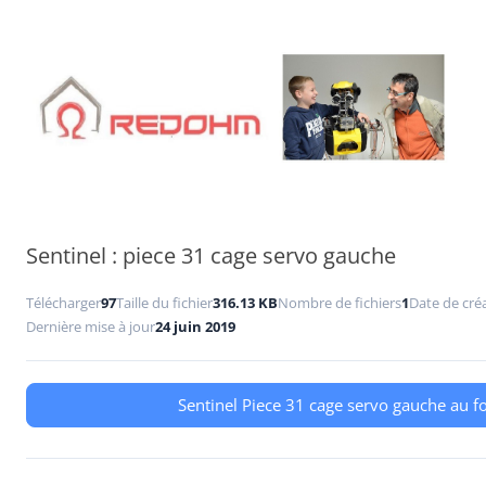
Aller
au
contenu
Sentinel : piece 31 cage servo gauche
Télécharger
97
Taille du fichier
316.13 KB
Nombre de fichiers
1
Date de cré
Dernière mise à jour
24 juin 2019
Sentinel Piece 31 cage servo gauche au f