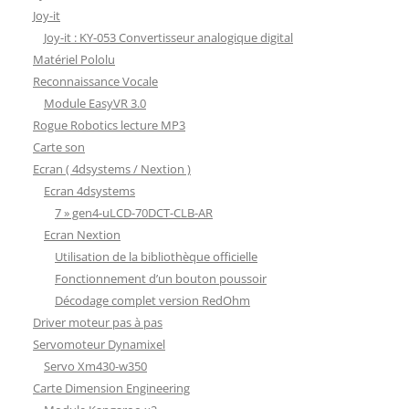
Joy-it
Joy-it : KY-053 Convertisseur analogique digital
Matériel Pololu
Reconnaissance Vocale
Module EasyVR 3.0
Rogue Robotics lecture MP3
Carte son
Ecran ( 4dsystems / Nextion )
Ecran 4dsystems
7 » gen4-uLCD-70DCT-CLB-AR
Ecran Nextion
Utilisation de la bibliothèque officielle
Fonctionnement d’un bouton poussoir
Décodage complet version RedOhm
Driver moteur pas à pas
Servomoteur Dynamixel
Servo Xm430-w350
Carte Dimension Engineering