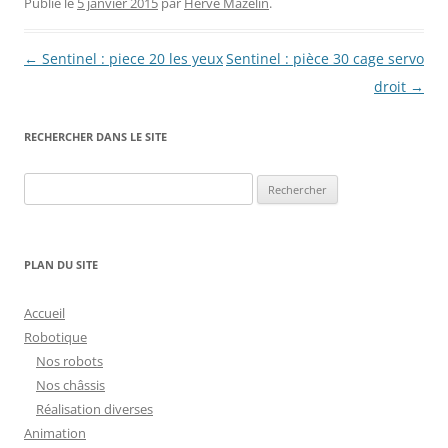
Publié le
5 janvier 2015
par
Hervé Mazelin
.
Navigation
←
Sentinel : piece 20 les yeux
Sentinel : pièce 30 cage servo
des
droit
→
articles
RECHERCHER DANS LE SITE
Rechercher :
PLAN DU SITE
Accueil
Robotique
Nos robots
Nos châssis
Réalisation diverses
Animation