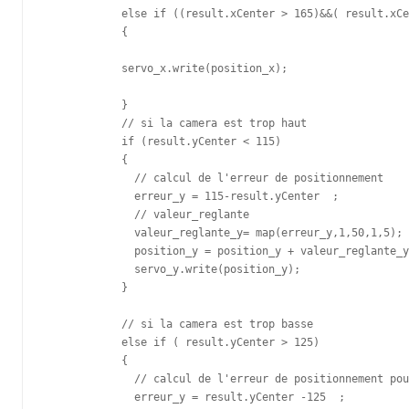
            else if ((result.xCenter > 165)&&( result.xCe
            {

            servo_x.write(position_x); 

            }

            // si la camera est trop haut

            if (result.yCenter < 115) 

            {

              // calcul de l'erreur de positionnement 

              erreur_y = 115-result.yCenter  ; 

              // valeur_reglante

              valeur_reglante_y= map(erreur_y,1,50,1,5); 

              position_y = position_y + valeur_reglante_y
              servo_y.write(position_y);       

            }

            // si la camera est trop basse 

            else if ( result.yCenter > 125)

            {  

              // calcul de l'erreur de positionnement pou
              erreur_y = result.yCenter -125  ; 
