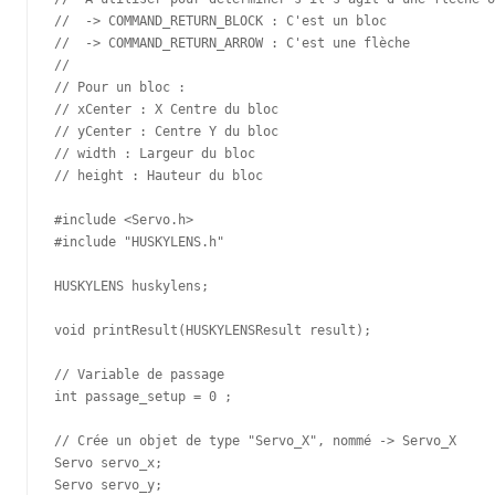
//  -> COMMAND_RETURN_BLOCK : C'est un bloc

//  -> COMMAND_RETURN_ARROW : C'est une flèche

//

// Pour un bloc :

// xCenter : X Centre du bloc

// yCenter : Centre Y du bloc

// width : Largeur du bloc

// height : Hauteur du bloc

#include <Servo.h>

#include "HUSKYLENS.h"

HUSKYLENS huskylens;

void printResult(HUSKYLENSResult result);

// Variable de passage 

int passage_setup = 0 ;

// Crée un objet de type "Servo_X", nommé -> Servo_X

Servo servo_x;

Servo servo_y;
