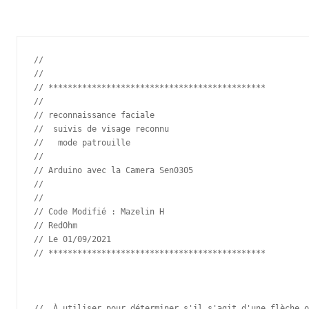
//

//

// *********************************************

//

// reconnaissance faciale

//  suivis de visage reconnu

//   mode patrouille 

//

// Arduino avec la Camera Sen0305

//

// 

// Code Modifié : Mazelin H

// RedOhm 

// Le 01/09/2021

// *********************************************

//  À utiliser pour déterminer s'il s'agit d'une flèche o