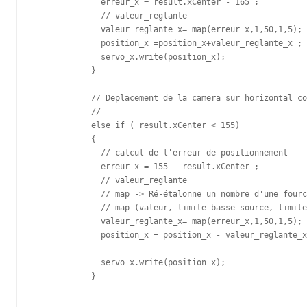
              erreur_x = result.xCenter - 165 ; 

              // valeur_reglante

              valeur_reglante_x= map(erreur_x,1,50,1,5);

              position_x =position_x+valeur_reglante_x ;

              servo_x.write(position_x);  

            }

            // Deplacement de la camera sur horizontal co
            // 

            else if ( result.xCenter < 155)

            {  

              // calcul de l'erreur de positionnement 

              erreur_x = 155 - result.xCenter ;

              // valeur_reglante

              // map -> Ré-étalonne un nombre d'une fourc
              // map (valeur, limite_basse_source, limite
              valeur_reglante_x= map(erreur_x,1,50,1,5);

              position_x = position_x - valeur_reglante_x
              servo_x.write(position_x);  

            }
