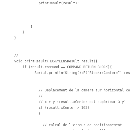
            printResult(result);

        }    

    }

}

//

void printResult(HUSKYLENSResult result){

    if (result.command == COMMAND_RETURN_BLOCK){

          Serial.println(String()+F("Block:xCenter=")+res
            // Deplacement de la camera sur horizontal co
            // 

            // x > y (result.xCenter est supérieur à y)

            if (result.xCenter > 165)

            {

              // calcul de l'erreur de positionnement 
