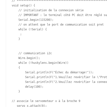
// ******************************************************
void setup() {

    // initialisation de la connexion série

    // IMPORTANT : le terminal côté PC doit être réglé su
    Serial.begin(115200);

    // on attent que le port de communication soit pret

    while (!Serial) {

     ; 

    }

    // communication i2c

    Wire.begin();

    while (!huskylens.begin(Wire))

    {

        Serial.println(F("Échec du démarrage!"));

        Serial.println(F("1.Veuillez revérifier le \"Prot
        Serial.println(F("2.Veuillez revérifier la connex
        delay(100);

    }

// associe le servomoteur x à la broche 9   

   servo_x.attach(9);
