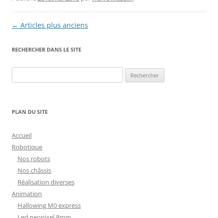
Navigation
←
Articles plus anciens
des
RECHERCHER DANS LE SITE
articles
Rechercher :
PLAN DU SITE
Accueil
Robotique
Nos robots
Nos châssis
Réalisation diverses
Animation
Hallowing M0 express
Led neopixel 8mm