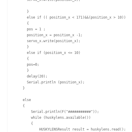
      }  

      else if (( position_x < 171)&&(position_x > 10))

      {

      pos = 1 ;

      position_x = position_x -1;      

      servo_x.write(position_x);   

      }

      else if (position_x <= 10)

      {

      pos=0;  

      }

      delay(20);

      Serial.println (position_x);

    }

    else

    {

        Serial.println(F("###########"));

        while (huskylens.available())

        {

            HUSKYLENSResult result = huskylens.read();
