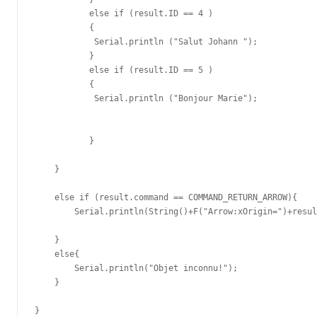
           else if (result.ID == 4 ) 

           {

            Serial.println ("Salut Johann ");

           }

           else if (result.ID == 5 ) 

           {

            Serial.println ("Bonjour Marie");

           }

    }      

    else if (result.command == COMMAND_RETURN_ARROW){

        Serial.println(String()+F("Arrow:xOrigin=")+resul
    }

    else{

        Serial.println("Objet inconnu!");

    }   

}