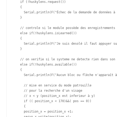
    if (!huskylens.request())

    {

      Serial.println(F("Échec de la demande de données à 
    }

    // controle si le module possède des enregistrements 
    else if(!huskylens.isLearned())

    {

      Serial.println(F("Je suis desolé il faut appuyer su
    }

    // on verifie si le systeme ne detecte rien dans son 
    else if(!huskylens.available())

    {

      Serial.println(F("Aucun bloc ou flèche n'apparaît à
      // mise en service du mode patrouille 

      // pour la recherche d'un visage 

      // x < y (position_x est inferieur à y)

      if (( position_x < 170)&&( pos == 0))  

      {

      position_x = position_x +1;      

      servo_x.write(position_x);
