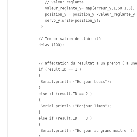
              // valeur_reglante

              valeur_reglante_y= map(erreur_y,1,50,1,5); 

              position_y = position_y -valeur_reglante_y 
              servo_y.write(position_y);  

            }

           // Temporisation de stabilité 

           delay (100);

           // affectation du resultat a un prenom ( a une
           if (result.ID == 1 )

           {

            Serial.println ("Bonjour Louis");

           }

           else if (result.ID == 2 ) 

           {

            Serial.println ("Bonjour Timeo");

           } 

           else if (result.ID == 3 ) 

           {

            Serial.println ("Bonjour au grand maitre ");

           } 
