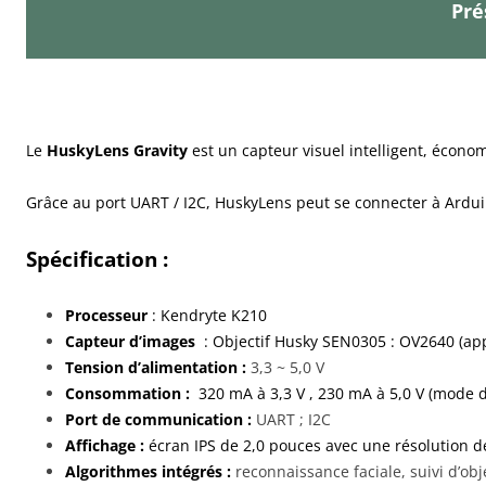
Pré
Le
HuskyLens Gravity
est un capteur visuel intelligent, écono
Grâce au port UART / I2C, HuskyLens peut se connecter à Arduin
Spécification :
Processeur
: Kendryte K210
Capteur d’images
: Objectif Husky SEN0305 : OV2640 (app
Tension d’alimentation :
3,3 ~ 5,0 V
Consommation :
320 mA à 3,3 V , 230 mA à 5,0 V (mode de
Port de communication :
UART ; I2C
Affichage :
écran IPS de 2,0 pouces avec une résolution 
Algorithmes intégrés :
reconnaissance faciale, suivi d’obj