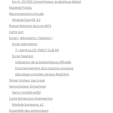
Joy-it : KY-053 Convertisseur analogique digital
Matériel Pololu
Reconnaissance Vocale
Module EasyVR 3.0
Rogue Robotics lecture MP3
Carte son
Ecran ( 4dsystems / Nextion )
Ecran 4dsystems
7 » gen4-uLCD-70DCT-CLB-AR
Ecran Nextion
Utilisation de la bibliothèque officielle
Fonctionnement d’un bouton poussoir
Décodage complet version RedOhm
Driver moteur pas à pas
Servomoteur Dynamixel
Servo Xm430-w350
Carte Dimension Engineering
Module Kangaroo x2
Ensemble des actionneurs