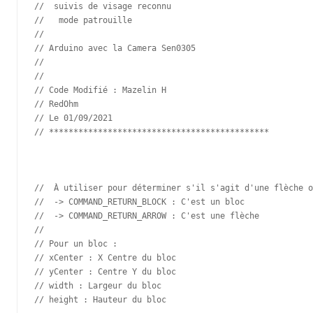
//  suivis de visage reconnu

//   mode patrouille 

//

// Arduino avec la Camera Sen0305

//

// 

// Code Modifié : Mazelin H

// RedOhm 

// Le 01/09/2021

// *********************************************

//  À utiliser pour déterminer s'il s'agit d'une flèche o
//  -> COMMAND_RETURN_BLOCK : C'est un bloc

//  -> COMMAND_RETURN_ARROW : C'est une flèche

//

// Pour un bloc :

// xCenter : X Centre du bloc

// yCenter : Centre Y du bloc

// width : Largeur du bloc

// height : Hauteur du bloc
