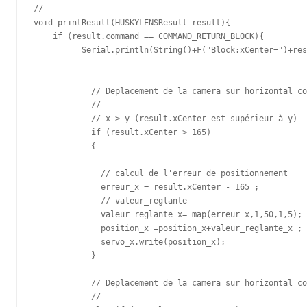
//

void printResult(HUSKYLENSResult result){

    if (result.command == COMMAND_RETURN_BLOCK){

          Serial.println(String()+F("Block:xCenter=")+res
            // Deplacement de la camera sur horizontal co
            // 

            // x > y (result.xCenter est supérieur à y)

            if (result.xCenter > 165)

            {

              // calcul de l'erreur de positionnement 

              erreur_x = result.xCenter - 165 ; 

              // valeur_reglante

              valeur_reglante_x= map(erreur_x,1,50,1,5);

              position_x =position_x+valeur_reglante_x ;

              servo_x.write(position_x);  

            }

            // Deplacement de la camera sur horizontal co
            // 
