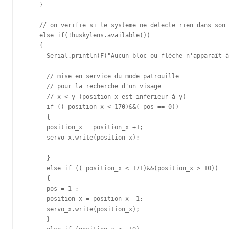
    }

    // on verifie si le systeme ne detecte rien dans son 
    else if(!huskylens.available())

    {

      Serial.println(F("Aucun bloc ou flèche n'apparaît à
      // mise en service du mode patrouille 

      // pour la recherche d'un visage 

      // x < y (position_x est inferieur à y)

      if (( position_x < 170)&&( pos == 0))  

      {

      position_x = position_x +1;      

      servo_x.write(position_x);

      }  

      else if (( position_x < 171)&&(position_x > 10))

      {

      pos = 1 ;

      position_x = position_x -1;      

      servo_x.write(position_x);   

      }
