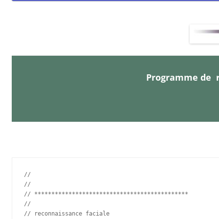
Programme de r
//

//

// *********************************************

//

// reconnaissance faciale
