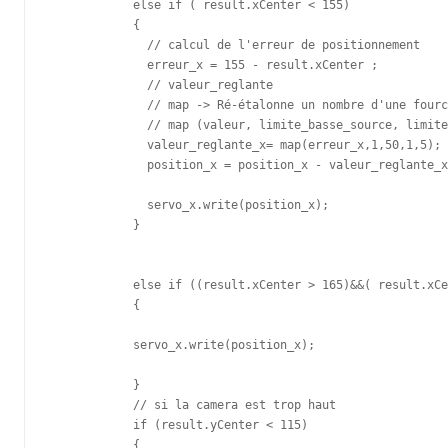
            else if ( result.xCenter < 155)

            {  

              // calcul de l'erreur de positionnement 

              erreur_x = 155 - result.xCenter ;

              // valeur_reglante

              // map -> Ré-étalonne un nombre d'une fourc
              // map (valeur, limite_basse_source, limite
              valeur_reglante_x= map(erreur_x,1,50,1,5);

              position_x = position_x - valeur_reglante_x
              servo_x.write(position_x);  

            }

            else if ((result.xCenter > 165)&&( result.xCe
            {

            servo_x.write(position_x); 

            }

            // si la camera est trop haut

            if (result.yCenter < 115) 

            {
