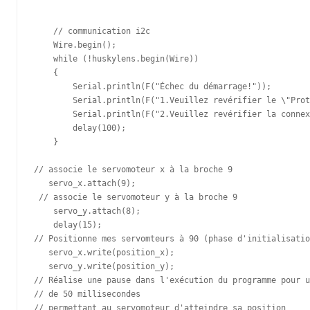
    // communication i2c

    Wire.begin();

    while (!huskylens.begin(Wire))

    {

        Serial.println(F("Échec du démarrage!"));

        Serial.println(F("1.Veuillez revérifier le \"Prot
        Serial.println(F("2.Veuillez revérifier la connex
        delay(100);

    }

// associe le servomoteur x à la broche 9   

   servo_x.attach(9);

 // associe le servomoteur y à la broche 9     

    servo_y.attach(8);

    delay(15);

// Positionne mes servomteurs à 90 (phase d'initialisatio
   servo_x.write(position_x);

   servo_y.write(position_y);

// Réalise une pause dans l'exécution du programme pour u
// de 50 millisecondes

// permettant au servomoteur d'atteindre sa position  
