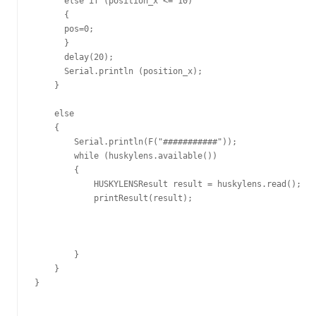
      else if (position_x <= 10)

      {

      pos=0;  

      }

      delay(20);

      Serial.println (position_x);

    }

    else

    {

        Serial.println(F("###########"));

        while (huskylens.available())

        {

            HUSKYLENSResult result = huskylens.read();

            printResult(result);

        }    

    }

}
