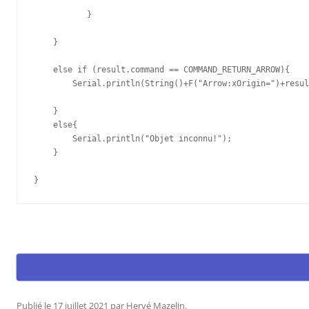
           }

    }      

    else if (result.command == COMMAND_RETURN_ARROW){

        Serial.println(String()+F("Arrow:xOrigin=")+resul
    }

    else{

        Serial.println("Objet inconnu!");

    }   

}
Publié le
17 juillet 2021
par
Hervé Mazelin
.