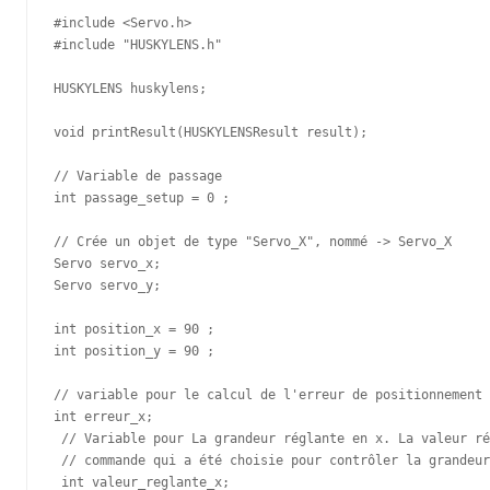
#include <Servo.h>

#include "HUSKYLENS.h"

HUSKYLENS huskylens;

void printResult(HUSKYLENSResult result);

// Variable de passage 

int passage_setup = 0 ;

// Crée un objet de type "Servo_X", nommé -> Servo_X

Servo servo_x;

Servo servo_y;

int position_x = 90 ;

int position_y = 90 ;

// variable pour le calcul de l'erreur de positionnement 
int erreur_x;

 // Variable pour La grandeur réglante en x. La valeur ré
 // commande qui a été choisie pour contrôler la grandeur
 int valeur_reglante_x;
