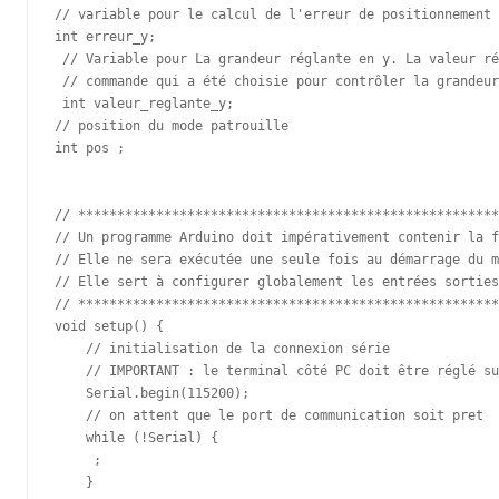
// variable pour le calcul de l'erreur de positionnement 
int erreur_y; 

 // Variable pour La grandeur réglante en y. La valeur ré
 // commande qui a été choisie pour contrôler la grandeur
 int valeur_reglante_y;

// position du mode patrouille

int pos ;

// ******************************************************
// Un programme Arduino doit impérativement contenir la f
// Elle ne sera exécutée une seule fois au démarrage du m
// Elle sert à configurer globalement les entrées sorties

// ******************************************************
void setup() {

    // initialisation de la connexion série

    // IMPORTANT : le terminal côté PC doit être réglé su
    Serial.begin(115200);

    // on attent que le port de communication soit pret

    while (!Serial) {

     ; 

    }
