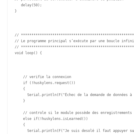
   delay(50);

} 

// ******************************************************
// Le programme principal s’exécute par une boucle infini
// ******************************************************
void loop() {

    // verifie la connexion

    if (!huskylens.request())

    {

      Serial.println(F("Échec de la demande de données à 
    }

    // controle si le module possède des enregistrements 
    else if(!huskylens.isLearned())

    {

      Serial.println(F("Je suis desolé il faut appuyer su