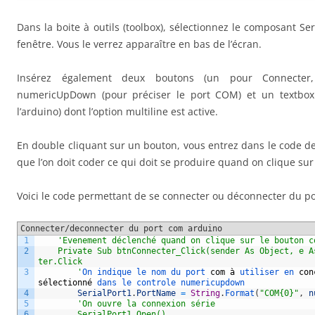
Dans la boite à outils (toolbox), sélectionnez le composant Ser
fenêtre. Vous le verrez apparaître en bas de l’écran.
Insérez également deux boutons (un pour Connecter
numericUpDown (pour préciser le port COM) et un textbox 
l’arduino) dont l’option multiline est active.
En double cliquant sur un bouton, vous entrez dans le code de 
que l’on doit coder ce qui doit se produire quand on clique sur
Voici le code permettant de se connecter ou déconnecter du po
Connecter/deconnecter du port com arduino
1
'Evenement déclenché quand on clique sur le bouton c
2
    Private Sub btnConnecter_Click(sender As Object, e A
ter.Click
3
        '
On 
indique 
le 
nom 
du 
port 
com
à
utiliser 
en 
con
s
é
lectionn
é
dans 
le 
controle 
numericupdown
4
SerialPort1
.
PortName
=
String
.
Format
(
"COM{0}"
,
n
5
'On ouvre la connexion série
6
        SerialPort1.Open()