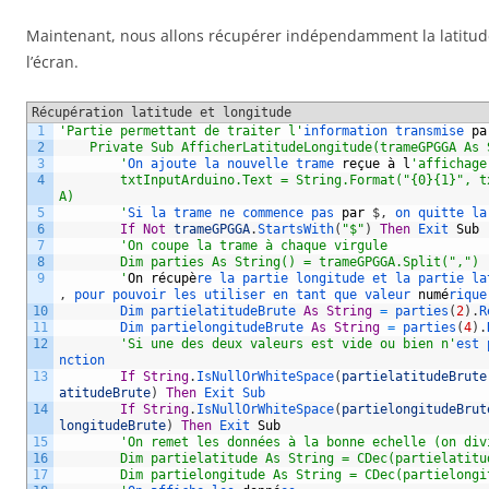
Maintenant, nous allons récupérer indépendamment la latitude e
l’écran.
Récupération latitude et longitude
1
'Partie permettant de traiter l'
information 
transmise 
pa
2
    Private Sub AfficherLatitudeLongitude(trameGPGGA As 
3
        '
On 
ajoute 
la 
nouvelle 
trame 
re
ç
ue
à
l
'affichage
4
        txtInputArduino.Text = String.Format("{0}{1}", t
A)
5
        '
Si 
la 
trame 
ne 
commence 
pas 
par
$
,
on 
quitte 
la
6
If
Not
trameGPGGA
.
StartsWith
(
"$"
)
Then
Exit 
Sub
7
'On coupe la trame à chaque virgule
8
        Dim parties As String() = trameGPGGA.Split(",")
9
        '
On
r
é
cup
è
re 
la 
partie 
longitude 
et 
la 
partie 
la
,
pour 
pouvoir 
les 
utiliser 
en 
tant 
que 
valeur 
num
é
rique
10
Dim 
partielatitudeBrute 
As
String
=
parties
(
2
)
.
R
11
Dim 
partielongitudeBrute 
As
String
=
parties
(
4
)
.
12
'Si une des deux valeurs est vide ou bien n'
est 
nction
13
If
String
.
IsNullOrWhiteSpace
(
partielatitudeBrute
atitudeBrute
)
Then
Exit 
Sub
14
If
String
.
IsNullOrWhiteSpace
(
partielongitudeBrut
longitudeBrute
)
Then
Exit 
Sub
15
'On remet les données à la bonne echelle (on div
16
        Dim partielatitude As String = CDec(partielatitu
17
        Dim partielongitude As String = CDec(partielongi