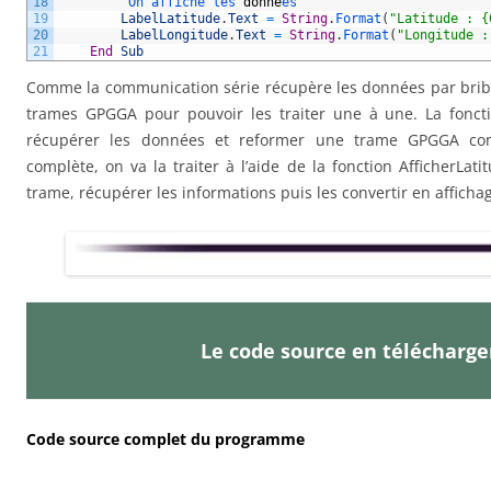
18
        '
On 
affiche 
les 
donn
é
es
19
LabelLatitude
.
Text
=
String
.
Format
(
"Latitude : {
20
LabelLongitude
.
Text
=
String
.
Format
(
"Longitude :
21
End
Sub
Comme la communication série récupère les données par brib
trames GPGGA pour pouvoir les traiter une à une. La fonc
récupérer les données et reformer une trame GPGGA com
complète, on va la traiter à l’aide de la fonction AfficherLa
trame, récupérer les informations puis les convertir en affichag
Le code source en télécharg
Code source complet du programme