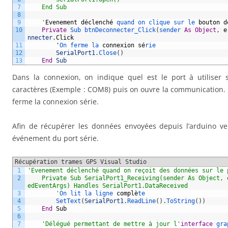
7
    End Sub
8
9
    '
Evenement
d
é
clench
é
quand 
on 
clique 
sur 
le 
bouton
d
10
Private
Sub 
btnDeconnecter_Click
(
sender 
As
Object
,
e
nnecter
.
Click
11
'
On 
ferme 
la 
connexion
s
é
rie
12
SerialPort1
.
Close
(
)
13
End
Sub
Dans la connexion, on indique quel est le port à utiliser
caractères (Exemple : COM8) puis on ouvre la communication.
ferme la connexion série.
Afin de récupérer les données envoyées depuis l’arduino ve
événement du port série.
Récupération trames GPS Visual Studio
1
'Evenement déclenché quand on reçoit des données sur le 
2
    Private Sub SerialPort1_Receiving(sender As Object, 
edEventArgs) Handles SerialPort1.DataReceived
3
        '
On 
lit 
la 
ligne 
compl
è
te
4
SetText
(
SerialPort1
.
ReadLine
(
)
.
ToString
(
)
)
5
End
Sub
6
7
'Délégué permettant de mettre à jour l'
interface
gra