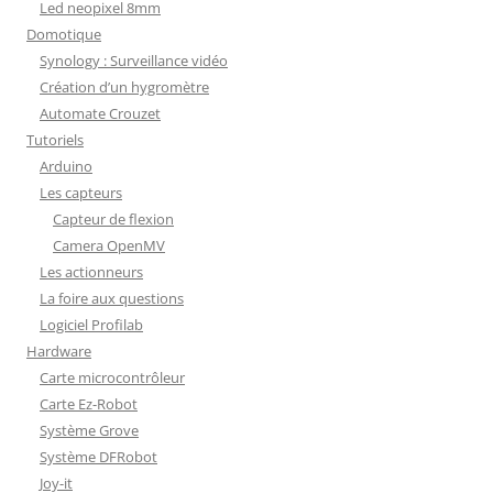
Led neopixel 8mm
Domotique
Synology : Surveillance vidéo
Création d’un hygromètre
Automate Crouzet
Tutoriels
Arduino
Les capteurs
Capteur de flexion
Camera OpenMV
Les actionneurs
La foire aux questions
Logiciel Profilab
Hardware
Carte microcontrôleur
Carte Ez-Robot
Système Grove
Système DFRobot
Joy-it