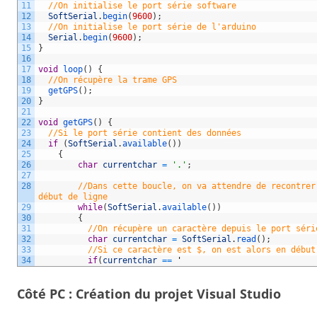
11
//On initialise le port série software 
12
SoftSerial
.
begin
(
9600
)
;
13
//On initialise le port série de l'arduino
14
Serial
.
begin
(
9600
)
;
15
}
16
17
void
loop
(
)
{
18
//On récupère la trame GPS
19
getGPS
(
)
;
20
}
21
22
void
getGPS
(
)
{
23
//Si le port série contient des données
24
if
(
SoftSerial
.
available
(
)
)
25
{
26
char
currentchar
=
'.'
;
27
28
//Dans cette boucle, on va attendre de recontrer
début de ligne
29
while
(
SoftSerial
.
available
(
)
)
30
{
31
//On récupère un caractère depuis le port séri
32
char
currentchar
=
SoftSerial
.
read
(
)
;
33
//Si ce caractère est $, on est alors en début
34
if
(
currentchar
==
'
Côté PC : Création du projet Visual Studio