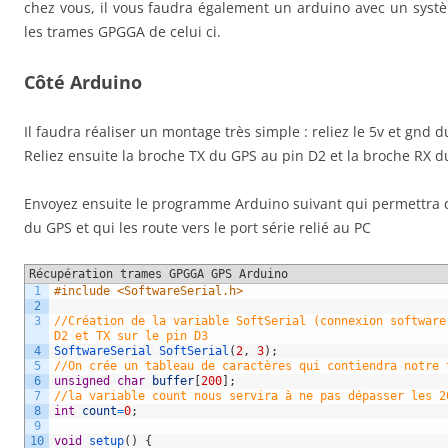
chez vous, il vous faudra également un arduino avec un syst
les trames GPGGA de celui ci.
Côté Arduino
Il faudra réaliser un montage très simple : reliez le 5v et gnd
Reliez ensuite la broche TX du GPS au pin D2 et la broche RX d
Envoyez ensuite le programme Arduino suivant qui permettra
du GPS et qui les route vers le port série relié au PC
Récupération trames GPGGA GPS Arduino
1
#include <SoftwareSerial.h>
2
3
//Création de la variable SoftSerial (connexion software
D2 et TX sur le pin D3
4
SoftwareSerial 
SoftSerial
(
2
,
3
)
;
5
//On crée un tableau de caractères qui contiendra notre 
6
unsigned
char
buffer
[
200
]
;
7
//la variable count nous servira à ne pas dépasser les 2
8
int
count
=
0
;
9
10
void
setup
(
)
{