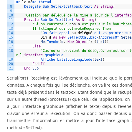
ur 
le
m
ê
me 
thread
8
Delegate 
Sub 
SetTextCallback
(
text 
As
String
)
9
10
'Gestion par délégué de la mise à jour de l'
interfac
11
Private
Sub 
SetText
(
text 
As
String
)
12
'Si on constate qu'
on
n
'est pas sur le bon threa
13
        If txtInputArduino.InvokeRequired Then
14
            '
On 
fait 
appel 
au
d
é
l
é
gu
é
qui 
va 
pointer 
sur
15
Dim
d
As
New
SetTextCallback
(
AddressOf 
SetTe
16
Me
.
Invoke
(
d
,
New
Object
(
)
{
text
}
)
17
Else
18
'Cas où on provient du délégué, on est sur l
r l'
interface
graphique
19
AfficherLatitudeLongitude
(
text
)
20
End
If
21
End
Sub
SerialPort1_Receiving est l’événement qui indique que le por
données. A chaque fois qu’il se déclenche, on va lire ces donné
texte déjà présent dans le textbox. Etant donné que la récupér
sur un autre thread (processus) que celui de l’application, o
à jour l’interface graphique (afficher le texte) depuis l’év
d’avoir une erreur à l’exécution. On va donc passer depuis 
transmettre l’information et mettre à jour l’interface graph
méthode SetText).