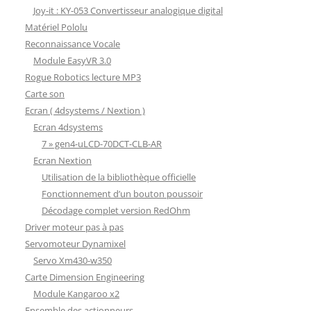
Joy-it : KY-053 Convertisseur analogique digital
Matériel Pololu
Reconnaissance Vocale
Module EasyVR 3.0
Rogue Robotics lecture MP3
Carte son
Ecran ( 4dsystems / Nextion )
Ecran 4dsystems
7 » gen4-uLCD-70DCT-CLB-AR
Ecran Nextion
Utilisation de la bibliothèque officielle
Fonctionnement d’un bouton poussoir
Décodage complet version RedOhm
Driver moteur pas à pas
Servomoteur Dynamixel
Servo Xm430-w350
Carte Dimension Engineering
Module Kangaroo x2
Ensemble des actionneurs