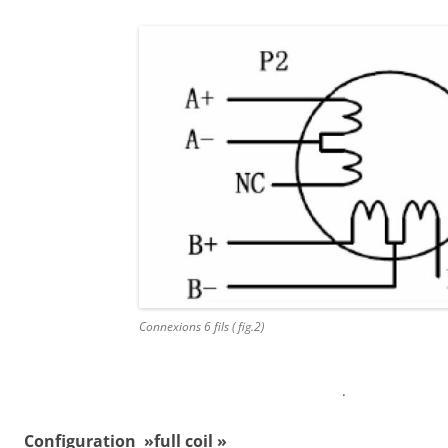
Connexions 6 fils ( fig.2)
.
Configuration »full coil »