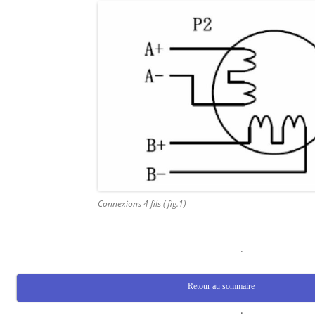
Connexions 4 fils ( fig.1)
.
Retour au sommaire
.