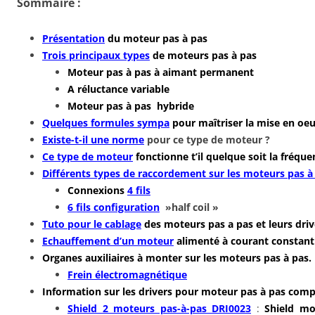
Sommaire :
Présentation
du moteur pas à pas
Trois principaux types
de moteurs pas à pas
Moteur pas à pas à aimant permanent
A réluctance variable
Moteur pas à pas hybride
Quelques formules sympa
pour maîtriser la mise en oe
Existe-t-il une norme
pour ce type de moteur ?
Ce type de moteur
fonctionne t’il quelque soit la fréqu
Différents types de raccordement sur les moteurs pas à
Connexions
4 fils
6 fils configuration
»half coil »
Tuto pour le cablage
des moteurs pas a pas et leurs driv
Echauffement d’un moteur
alimenté à courant constant 
Organes auxiliaires à monter sur les moteurs pas à pas.
Frein électromagnétique
Information sur les drivers pour moteur pas à pas comp
Shield 2 moteurs pas-à-pas DRI0023
:
Shield mo