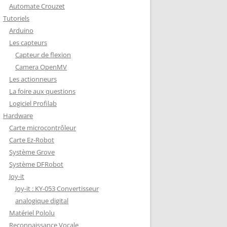
Automate Crouzet
DÉCODAGE COMPLET VERSION
Tutoriels
REDOHM
Arduino
ON : PORTE FUSIBLE
Les capteurs
Capteur de flexion
Camera OpenMV
Les actionneurs
La foire aux questions
Logiciel Profilab
Hardware
Carte microcontrôleur
Carte Ez-Robot
Système Grove
Système DFRobot
Joy-it
Joy-it : KY-053 Convertisseur
analogique digital
Matériel Pololu
Reconnaissance Vocale