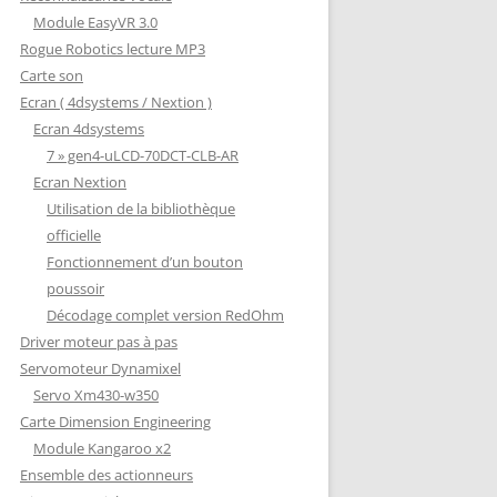
Module EasyVR 3.0
Rogue Robotics lecture MP3
Carte son
Ecran ( 4dsystems / Nextion )
Ecran 4dsystems
7 » gen4-uLCD-70DCT-CLB-AR
Ecran Nextion
Utilisation de la bibliothèque
officielle
Fonctionnement d’un bouton
poussoir
Décodage complet version RedOhm
Driver moteur pas à pas
Servomoteur Dynamixel
Servo Xm430-w350
Carte Dimension Engineering
Module Kangaroo x2
Ensemble des actionneurs