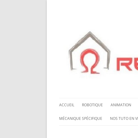
ACCUEIL
ROBOTIQUE
ANIMATION
NOS ROBOTS
HALLOWING M0
MÉCANIQUE SPÉCIFIQUE
NOS TUTO EN V
NOS CHÂSSIS
LED NEOPIXEL
ROUES MECANUM
NOS TUTO EN 