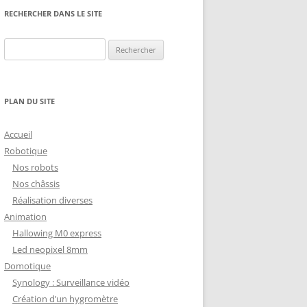
NG
NOS RÉALISATIONS EN 3D
RECHERCHER DANS LE SITE
EC
IMPRESSION 3D DU NET
Rechercher :
 KY-053 CONVERTISSEUR
ZORTRAX M200 ET M300
QUE DIGITAL
IMPRESSION 3D : RETOUR
PLAN DU SITE
D’EXPÉRIENCE
EASYVR 3.0
Accueil
Robotique
Nos robots
Nos châssis
Réalisation diverses
DSYSTEMS
7 » GEN4-ULCD-70DCT-CLB-AR
Animation
Hallowing M0 express
EXTION
UTILISATION DE LA BIBLIOTHÈQUE
Led neopixel 8mm
OFFICIELLE
M430-W350
Domotique
FONCTIONNEMENT D’UN BOUTON
Synology : Surveillance vidéo
KANGAROO X2
POUSSOIR
Création d’un hygromètre