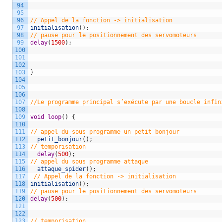
94
95
96
// Appel de la fonction -> initialisation 
97
initialisation
(
)
;
98
// pause pour le positionnement des servomoteurs 
99
delay
(
1500
)
;
100
101
102
103
}
104
105
106
107
//Le programme principal s’exécute par une boucle infin
108
109
void
loop
(
)
{
110
111
// appel du sous programme un petit bonjour 
112
petit_bonjour
(
)
;
113
// temporisation 
114
delay
(
500
)
;
115
// appel du sous programme attaque 
116
attaque_spider
(
)
;
117
// Appel de la fonction -> initialisation 
118
initialisation
(
)
;
119
// pause pour le positionnement des servomoteurs 
120
delay
(
500
)
;
121
122
123
// temporisation 