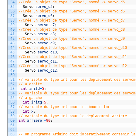
34
//Crée un objet de type "Servo", nommé -> servo_d5
35
Servo
servo_d5
;
36
//Crée un objet de type "Servo", nommé -> servo_d6
37
Servo
servo_d6
;
38
//Crée un objet de type "Servo", nommé -> servo_d7
39
Servo
servo_d7
;
40
//Crée un objet de type "Servo", nommé -> servo_d8
41
Servo
servo_d8
;
42
//Crée un objet de type "Servo", nommé -> servo_d9
43
Servo
servo_d9
;
44
//Crée un objet de type "Servo", nommé -> servo_d10
45
Servo
servo_d10
;
46
//Crée un objet de type "Servo", nommé -> servo_d11
47
Servo
servo_d11
;
48
//Crée un objet de type "Servo", nommé -> servo_d12
49
Servo
servo_d12
;
50
51
// variable du type int pour les deplacement des servom
52
// a droite 
53
int
initd
=
5
;
54
// variable du type int pour les deplacement des servom
55
// a gauche 
56
int
initg
=
5
;
57
// variable du type int pour les boucle for   
58
int
x
;
59
// variable du type int pour le deplacement arriere
60
int
arriere
=
90
;
61
62
63
// Un programme Arduino doit impérativement contenir la