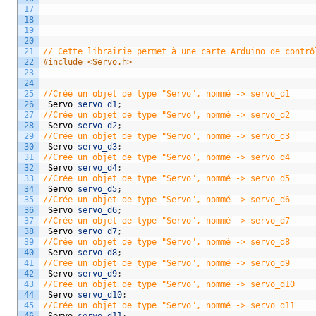
17
18
19
20
21
// Cette librairie permet à une carte Arduino de contrô
22
#include <Servo.h>
23
24
25
//Crée un objet de type "Servo", nommé -> servo_d1
26
Servo
servo_d1
;
27
//Crée un objet de type "Servo", nommé -> servo_d2
28
Servo
servo_d2
;
29
//Crée un objet de type "Servo", nommé -> servo_d3
30
Servo
servo_d3
;
31
//Crée un objet de type "Servo", nommé -> servo_d4
32
Servo
servo_d4
;
33
//Crée un objet de type "Servo", nommé -> servo_d5
34
Servo
servo_d5
;
35
//Crée un objet de type "Servo", nommé -> servo_d6
36
Servo
servo_d6
;
37
//Crée un objet de type "Servo", nommé -> servo_d7
38
Servo
servo_d7
;
39
//Crée un objet de type "Servo", nommé -> servo_d8
40
Servo
servo_d8
;
41
//Crée un objet de type "Servo", nommé -> servo_d9
42
Servo
servo_d9
;
43
//Crée un objet de type "Servo", nommé -> servo_d10
44
Servo
servo_d10
;
45
//Crée un objet de type "Servo", nommé -> servo_d11