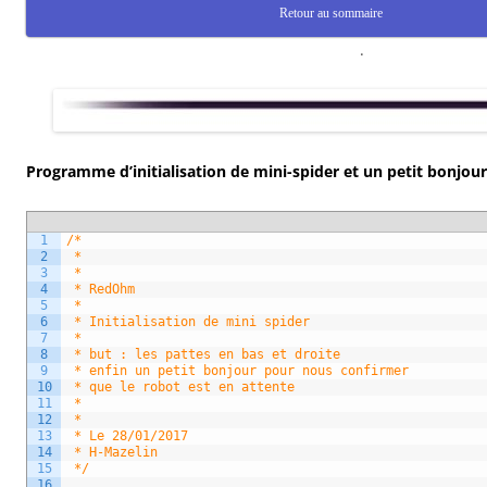
Retour au sommaire
.
Programme d’initialisation de mini-spider et un petit bonjou
1
/*
2
 * 
3
 * 
4
 * RedOhm
5
 * 
6
 * Initialisation de mini spider
7
 * 
8
 * but : les pattes en bas et droite
9
 * enfin un petit bonjour pour nous confirmer
10
 * que le robot est en attente
11
 * 
12
 * 
13
 * Le 28/01/2017
14
 * H-Mazelin
15
 */
16