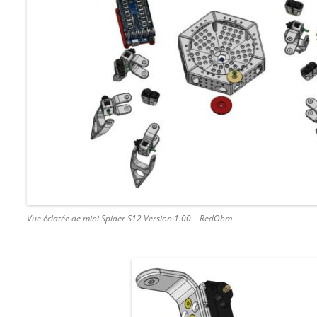
Vue éclatée de mini Spider S12 Version 1.00 – RedOhm