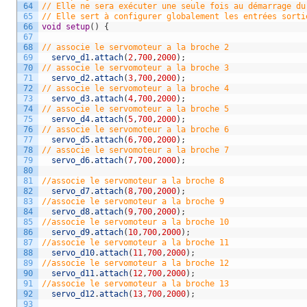
64
// Elle ne sera exécuter une seule fois au démarrage du
65
// Elle sert à configurer globalement les entrées sorti
66
void
setup
(
)
{
67
68
// associe le servomoteur a la broche 2  
69
servo_d1
.
attach
(
2
,
700
,
2000
)
;
70
// associe le servomoteur a la broche 3  
71
servo_d2
.
attach
(
3
,
700
,
2000
)
;
72
// associe le servomoteur a la broche 4  
73
servo_d3
.
attach
(
4
,
700
,
2000
)
;
74
// associe le servomoteur a la broche 5  
75
servo_d4
.
attach
(
5
,
700
,
2000
)
;
76
// associe le servomoteur a la broche 6  
77
servo_d5
.
attach
(
6
,
700
,
2000
)
;
78
// associe le servomoteur a la broche 7  
79
servo_d6
.
attach
(
7
,
700
,
2000
)
;
80
81
//associe le servomoteur a la broche 8  
82
servo_d7
.
attach
(
8
,
700
,
2000
)
;
83
//associe le servomoteur a la broche 9  
84
servo_d8
.
attach
(
9
,
700
,
2000
)
;
85
//associe le servomoteur a la broche 10  
86
servo_d9
.
attach
(
10
,
700
,
2000
)
;
87
//associe le servomoteur a la broche 11  
88
servo_d10
.
attach
(
11
,
700
,
2000
)
;
89
//associe le servomoteur a la broche 12 
90
servo_d11
.
attach
(
12
,
700
,
2000
)
;
91
//associe le servomoteur a la broche 13 
92
servo_d12
.
attach
(
13
,
700
,
2000
)
;
93