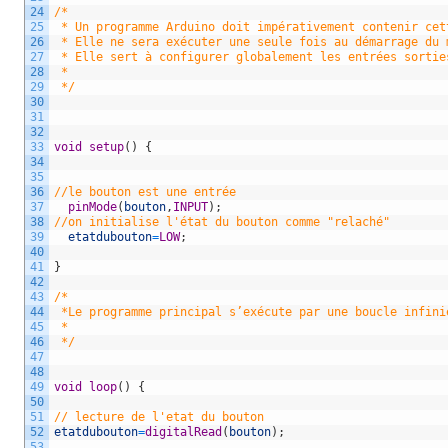
24
/* 
25
 * Un programme Arduino doit impérativement contenir cet
26
 * Elle ne sera exécuter une seule fois au démarrage du 
27
 * Elle sert à configurer globalement les entrées sortie
28
 *  
29
 */
30
31
32
33
void
setup
(
)
{
34
35
36
//le bouton est une entrée
37
pinMode
(
bouton
,
INPUT
)
;
38
//on initialise l'état du bouton comme "relaché"
39
etatdubouton
=
LOW
;
40
41
}
42
43
/*
44
 *Le programme principal s’exécute par une boucle infini
45
 * 
46
 */
47
48
49
void
loop
(
)
{
50
51
// lecture de l'etat du bouton
52
etatdubouton
=
digitalRead
(
bouton
)
;
53