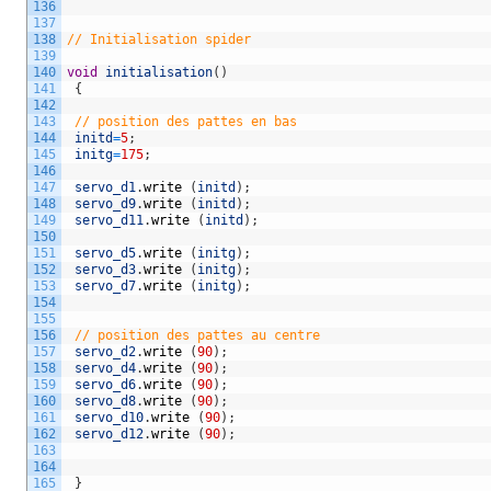
136
137
138
// Initialisation spider
139
140
void
initialisation
(
)
141
{
142
143
// position des pattes en bas 
144
initd
=
5
;
145
initg
=
175
;
146
147
servo_d1
.
write
(
initd
)
;
148
servo_d9
.
write
(
initd
)
;
149
servo_d11
.
write
(
initd
)
;
150
151
servo_d5
.
write
(
initg
)
;
152
servo_d3
.
write
(
initg
)
;
153
servo_d7
.
write
(
initg
)
;
154
155
156
// position des pattes au centre 
157
servo_d2
.
write
(
90
)
;
158
servo_d4
.
write
(
90
)
;
159
servo_d6
.
write
(
90
)
;
160
servo_d8
.
write
(
90
)
;
161
servo_d10
.
write
(
90
)
;
162
servo_d12
.
write
(
90
)
;
163
164
165
}