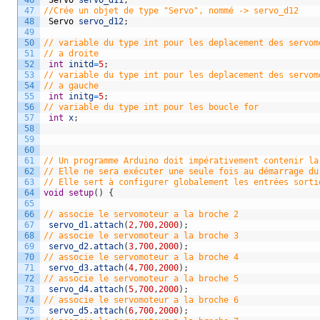
46
Servo
servo_d11
;
47
//Crée un objet de type "Servo", nommé -> servo_d12
48
Servo
servo_d12
;
49
50
// variable du type int pour les deplacement des servom
51
// a droite 
52
int
initd
=
5
;
53
// variable du type int pour les deplacement des servom
54
// a gauche 
55
int
initg
=
5
;
56
// variable du type int pour les boucle for 
57
int
x
;
58
59
60
61
// Un programme Arduino doit impérativement contenir la
62
// Elle ne sera exécuter une seule fois au démarrage du
63
// Elle sert à configurer globalement les entrées sorti
64
void
setup
(
)
{
65
66
// associe le servomoteur a la broche 2 
67
servo_d1
.
attach
(
2
,
700
,
2000
)
;
68
// associe le servomoteur a la broche 3 
69
servo_d2
.
attach
(
3
,
700
,
2000
)
;
70
// associe le servomoteur a la broche 4 
71
servo_d3
.
attach
(
4
,
700
,
2000
)
;
72
// associe le servomoteur a la broche 5 
73
servo_d4
.
attach
(
5
,
700
,
2000
)
;
74
// associe le servomoteur a la broche 6 
75
servo_d5
.
attach
(
6
,
700
,
2000
)
;