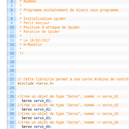
4
 * RedOhm
5
 * 
6
 * Programme enchaînement de divers sous programme 
7
 * 
8
 * Initialisation spider
9
 * Petit bonjour 
10
 * Position d'attaque de Spider 
11
 * Rotation de Spider 
12
 * 
13
 * Le 18/02/2017
14
 * H-Mazelin
15
 * 
16
 */
17
18
19
20
21
22
// Cette librairie permet à une carte Arduino de contrô
23
#include <Servo.h>
24
25
26
//Crée un objet de type "Servo", nommé -> servo_d1
27
Servo
servo_d1
;
28
//Crée un objet de type "Servo", nommé -> servo_d2
29
Servo
servo_d2
;
30
//Crée un objet de type "Servo", nommé -> servo_d3
31
Servo
servo_d3
;
32
//Crée un objet de type "Servo", nommé -> servo_d4
33
Servo
servo_d4
;