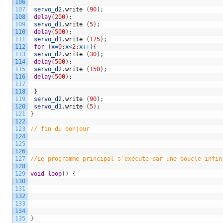
106
107
servo_d2
.
write
(
90
)
;
108
delay
(
200
)
;
109
servo_d1
.
write
(
5
)
;
110
delay
(
500
)
;
111
servo_d1
.
write
(
175
)
;
112
for
(
x
=
0
;
x
<
2
;
x
++
)
{
113
servo_d2
.
write
(
30
)
;
114
delay
(
500
)
;
115
servo_d2
.
write
(
150
)
;
116
delay
(
500
)
;
117
118
}
119
servo_d2
.
write
(
90
)
;
120
servo_d1
.
write
(
5
)
;
121
}
122
123
// fin du bonjour 
124
125
126
127
//Le programme principal s’exécute par une boucle infin
128
129
void
loop
(
)
{
130
131
132
133
134
135
}