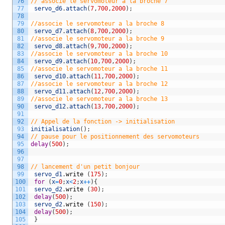
76
// associe le servomoteur a la broche 7 
77
servo_d6
.
attach
(
7
,
700
,
2000
)
;
78
79
//associe le servomoteur a la broche 8 
80
servo_d7
.
attach
(
8
,
700
,
2000
)
;
81
//associe le servomoteur a la broche 9 
82
servo_d8
.
attach
(
9
,
700
,
2000
)
;
83
//associe le servomoteur a la broche 10 
84
servo_d9
.
attach
(
10
,
700
,
2000
)
;
85
//associe le servomoteur a la broche 11 
86
servo_d10
.
attach
(
11
,
700
,
2000
)
;
87
//associe le servomoteur a la broche 12 
88
servo_d11
.
attach
(
12
,
700
,
2000
)
;
89
//associe le servomoteur a la broche 13 
90
servo_d12
.
attach
(
13
,
700
,
2000
)
;
91
92
// Appel de la fonction -> initialisation 
93
initialisation
(
)
;
94
// pause pour le positionnement des servomoteurs 
95
delay
(
500
)
;
96
97
98
// lancement d'un petit bonjour 
99
servo_d1
.
write
(
175
)
;
100
for
(
x
=
0
;
x
<
2
;
x
++
)
{
101
servo_d2
.
write
(
30
)
;
102
delay
(
500
)
;
103
servo_d2
.
write
(
150
)
;
104
delay
(
500
)
;
105
}