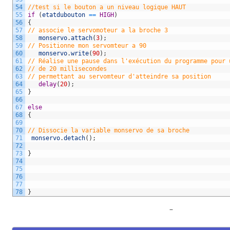
54
//test si le bouton a un niveau logique HAUT
55
if
(
etatdubouton
==
HIGH
)
56
{
57
// associe le servomoteur a la broche 3  
58
monservo
.
attach
(
3
)
;
59
// Positionne mon servomteur a 90
60
monservo
.
write
(
90
)
;
61
// Réalise une pause dans l'exécution du programme pour 
62
// de 20 millisecondes
63
// permettant au servomteur d'atteindre sa position  
64
delay
(
20
)
;
65
}
66
67
else
68
{
69
70
// Dissocie la variable monservo de sa broche   
71
monservo
.
detach
(
)
;
72
73
}
74
75
76
77
78
}
–