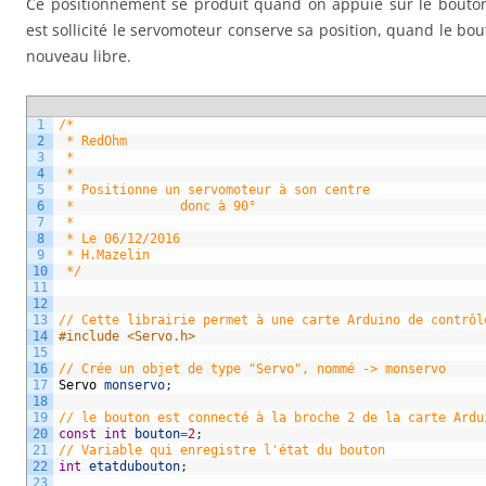
Ce positionnement se produit quand on appuie sur le bouton 
est sollicité le servomoteur conserve sa position, quand le bou
nouveau libre.
1
/*
2
 * RedOhm
3
 * 
4
 * 
5
 * Positionne un servomoteur à son centre 
6
 *              donc à 90°
7
 *              
8
 * Le 06/12/2016
9
 * H.Mazelin              
10
 */
11
12
13
// Cette librairie permet à une carte Arduino de contrôl
14
#include <Servo.h>
15
16
// Crée un objet de type "Servo", nommé -> monservo
17
Servo
monservo
;
18
19
// le bouton est connecté à la broche 2 de la carte Ardu
20
const
int
bouton
=
2
;
21
// Variable qui enregistre l'état du bouton
22
int
etatdubouton
;
23