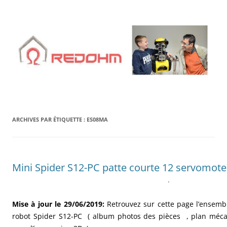
Aller
au
contenu
ARCHIVES PAR ÉTIQUETTE :
ES08MA
Mini Spider S12-PC patte courte 12 servomot
.
Mise à jour le 29/06/2019:
R
etrouvez sur cette page l’ensemb
robot Spider S12-PC ( album photos des pièces , plan mécani