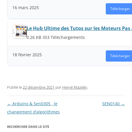
16 mars 2025
Télécharger
Le Hub Ultime des Tutos sur les Moteurs Pas 
0.26 KB
353 Téléchargements
18 février 2025
Télécharger
Publié le
22 décembre 2021
par
Hervé Mazelin
.
Navigation
←
Arduino & Sen0305 , le
SEN0140
→
des
changement d’algorithmes
articles
RECHERCHER DANS LE SITE