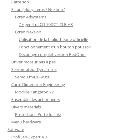
Carte son
Ecran ( 4dsystems / Nextion )
Ecran 4dsystems
7 » gen4-uLCD-70DCT-CLB-AR
Ecran Nextion
Utilisation de la bibliothèque officielle
Fonctionnement d’un bouton poussoir
Décodage complet version RedOhm
Driver moteur pas à pas
Servomoteur Dynamixel
Servo Xm430-w350
Carte Dimension Engineering
Module Kangaroo x2
Ensemble des actionneurs
Divers materiels
Protection : Porte fusible
Menu hardware
Software
ProfiLab-Expert 4.0