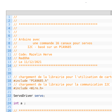
.
1
//
2
//
3
// *********************************************
4
//
5
//
6
//
7
// Arduino avec
8
//         une commande 16 canaux pour servos
9
//      I2C - basé sur un PCA9685
10
//
11
// Code: Mazelin Herve
12
// RedOhm
13
// Le 11/12/2021
14
// *********************************************
15
16
17
// chargement de la librairie pour l'utilisation de cart
18
#include "PCA9685.h"
19
// chargement de la librairie pour la communication I2C 
20
#include <Wire.h>
21
22
ServoDriver
servo
;
23
24
int
a
;
25
26
// *****************************************************