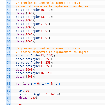
57
// premier parametre le numero de servo
58
// second parametre le deplacement en degrée
59
servo
.
setAngle
(
16
,
10
)
;
60
delay
(
500
)
;
61
servo
.
setAngle
(
13
,
10
)
;
62
delay
(
1000
)
;
63
servo
.
setAngle
(
9
,
0
)
;
64
delay
(
1000
)
;
65
servo
.
setAngle
(
8
,
0
)
;
66
delay
(
1000
)
;
67
servo
.
setAngle
(
1
,
0
)
;
68
delay
(
1000
)
;
69
70
// premier parametre le numero de servo
71
// second parametre le deplacement en degrée
72
servo
.
setAngle
(
13
,
140
)
;
73
servo
.
setAngle
(
9
,
250
)
;
74
servo
.
setAngle
(
8
,
250
)
;
75
servo
.
setAngle
(
1
,
250
)
;
76
delay
(
1000
)
;
77
servo
.
setAngle
(
16
,
250
)
;
78
delay
(
500
)
;
79
80
for
(
int
i
=
0
;
i
<=
4
;
i
++
)
81
{
82
a
=
a
+
20
;
83
servo
.
setAngle
(
13
,
140
-
a
)
;
84
delay
(
250
)
;
85
}
86
a
=
0
;