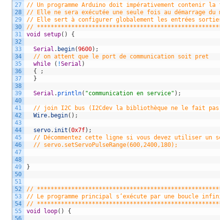
27
// Un programme Arduino doit impérativement contenir la 
28
// Elle ne sera exécutée une seule fois au démarrage du 
29
// Elle sert à configurer globalement les entrées sortie
30
// *****************************************************
31
void
setup
(
)
{
32
33
Serial
.
begin
(
9600
)
;
34
// on attent que le port de communication soit pret
35
while
(
!
Serial
)
36
{
;
37
}
38
39
Serial
.
println
(
"communication en service"
)
;
40
41
// join I2C bus (I2Cdev la bibliothèque ne le fait pas
42
Wire
.
begin
(
)
;
43
44
servo
.
init
(
0x7f
)
;
45
// Décommentez cette ligne si vous devez utiliser un s
46
// servo.setServoPulseRange(600,2400,180);
47
48
49
}
50
51
52
// *****************************************************
53
// Le programme principal s’exécute par une boucle infin
54
// *****************************************************
55
void
loop
(
)
{
56