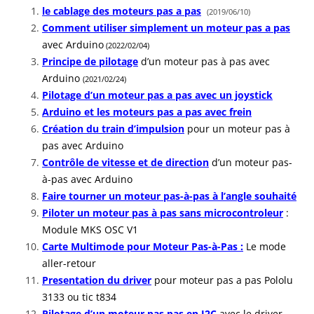
le cablage des moteurs pas a pas
(2019/06/10)
Comment utiliser simplement un moteur pas a pas
avec Arduino
(2022/02/04)
Principe de pilotage
d’un moteur pas à pas avec
Arduino
(2021/02/24)
Pilotage d’un moteur pas a pas avec un joystick
Arduino et les moteurs pas a pas avec frein
Création du train d’impulsion
pour un moteur pas à
pas avec Arduino
Contrôle de vitesse et de direction
d’un moteur pas-
à-pas avec Arduino
Faire tourner un moteur pas-à-pas à l’angle souhaité
Piloter un moteur pas à pas sans microcontroleur
:
Module MKS OSC V1
Carte Multimode pour Moteur Pas-à-Pas :
Le mode
aller-retour
Presentation du driver
pour moteur pas a pas Pololu
3133 ou tic t834
Pilotage d’un moteur pas pas en I2C
avec le driver